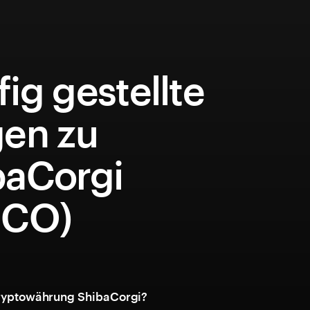
ig gestellte
gen zu
baCorgi
ICO)
Kryptowährung ShibaCorgi?