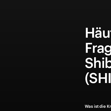
Häuf
Fra
Shi
(SH
Was ist die 