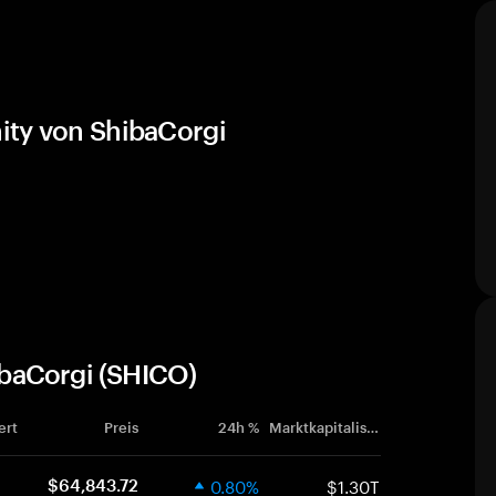
ity von ShibaCorgi
baCorgi (SHICO)
ert
Preis
24h %
Marktkapitalisierung
0.80%
$1.30T
$64,843.72