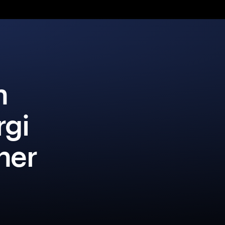
n
rgi
iner