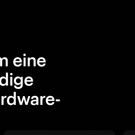
 eine
dige
rdware-