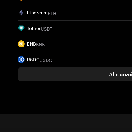
ETH
Ethereum
USDT
Tether
BNB
BNB
USDC
USDC
Alle anze