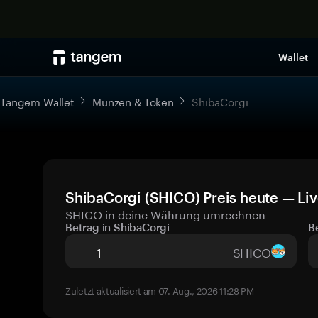
Wallet
Tangem Wallet
Münzen & Token
ShibaCorgi
ShibaCorgi (SHICO) Preis heute — Li
SHICO in deine Währung umrechnen
Betrag in ShibaCorgi
B
SHICO
Zuletzt aktualisiert am 07. Aug., 2026 11:28 PM