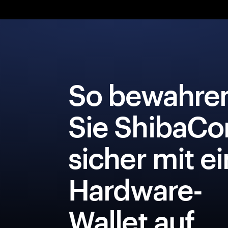
So bewahre
Sie ShibaCo
sicher mit e
Hardware-
Wallet auf