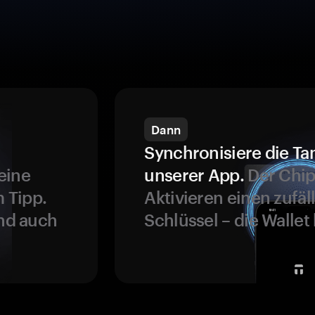
Dann
Synchronisiere die Ta
eine
unserer App.
Der Chip
 Tipp.
Aktivieren einen zufäl
und auch
Schlüssel – die Wallet 