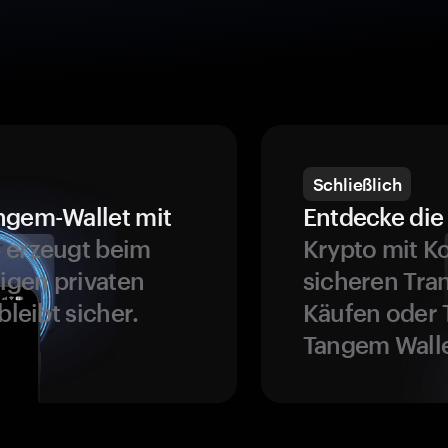
Schließlich
ngem-Wallet mit
Entdecke die 
 erzeugt beim
Krypto mit K
ligen privaten
sicheren Tra
bleibt sicher.
Käufen oder 
Tangem Walle