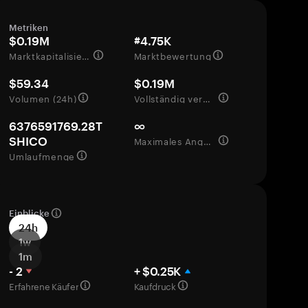
Metriken
$0.19M
#4.75K
Marktkapitalisierung
Marktbewertung
$59.34
$0.19M
Volumen (24h)
Vollständig verwässerte Bewertung
6376591769.28T
∞
Maximales Angebot
SHICO
Umlaufmenge
Einblicke
24h
1w
1m
- 2
+ $0.25K
Erfahrene Käufer
Kaufdruck