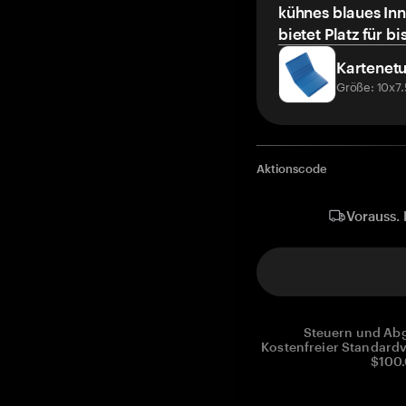
kühnes blaues Inn
bietet Platz für bi
Kartenetu
Größe: 10x7
Aktionscode
Vorauss. 
Steuern und Abg
Kostenfreier Standardv
$100.