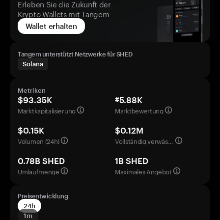
Erleben Sie die Zukunft der
Krypto-Wallets mit Tangem
Wallet erhalten
Tangem unterstützt Netzwerke für SHED
Solana
Metriken
$93.35K
#5.88K
Marktkapitalisierung
Marktbewertung
$0.15K
$0.12M
Volumen (24h)
Vollständig verwässerte Bewertung
0.78B SHED
1B SHED
Umlaufmenge
Maximales Angebot
Preisentwicklung
24h
1m