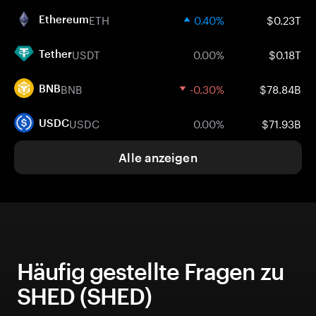
ETH
0.40%
$0.23T
Ethereum
USDT
0.00%
$0.18T
Tether
BNB
-0.30%
$78.84B
BNB
USDC
0.00%
$71.93B
USDC
Alle anzeigen
Häufig gestellte Fragen zu
SHED (SHED)