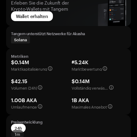
Erleben Sie die Zukunft der
Krypto-Wallets mit Tangem
Wallet erhalten
Tangem unterstützt Netzwerke für Akasha
Solana
Metriken
$0.14M
#5.24K
Marktkapitalisierung
Marktbewertung
$42.15
$0.14M
Volumen (24h)
Vollständig verwässerte Bewertung
1.00B AKA
1B AKA
Umlaufmenge
Maximales Angebot
Preisentwicklung
24h
1m