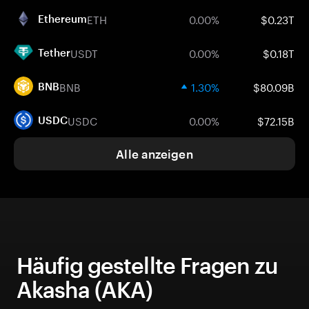
ETH
0.00%
$0.23T
Ethereum
USDT
0.00%
$0.18T
Tether
BNB
1.30%
$80.09B
BNB
USDC
0.00%
$72.15B
USDC
Alle anzeigen
Häufig gestellte Fragen zu
Akasha (AKA)