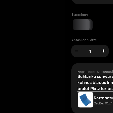
Sammlung
Anzahl der Sätze
Napa-Leder-Kartenetui
Schlanke schwarz
kühnes blaues Inn
bietet Platz für bi
Kartenetu
Größe: 10x7