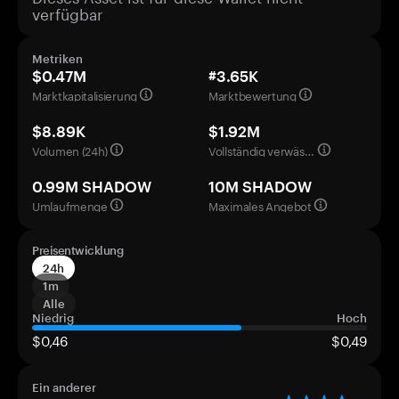
verfügbar
Metriken
$0.47M
#3.65K
Marktkapitalisierung
Marktbewertung
$8.89K
$1.92M
Volumen (24h)
Vollständig verwässerte Bewertung
0.99M SHADOW
10M SHADOW
Umlaufmenge
Maximales Angebot
Preisentwicklung
24h
1m
Alle
Niedrig
Hoch
$0,46
$0,49
Ein anderer