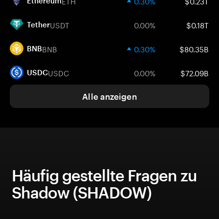
ETH
0.30%
$0.23T
Ethereum
USDT
0.00%
$0.18T
Tether
BNB
0.30%
$80.35B
BNB
USDC
0.00%
$72.09B
USDC
Alle anzeigen
Häufig gestellte Fragen zu
Shadow (SHADOW)