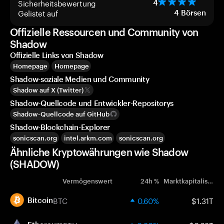
Sicherheitsbewertung
4
Gelistet auf
4
Börsen
Offizielle Ressourcen und Community von
Shadow
Offizielle Links von Shadow
Homepage
Homepage
Shadow-soziale Medien und Community
Shadow auf X (Twitter)
Shadow-Quellcode und Entwickler-Repositorys
Shadow-Quellcode auf GitHub
Shadow-Blockchain-Explorer
sonicscan.org
intel.arkm.com
sonicscan.org
Ähnliche Kryptowährungen wie Shadow
(SHADOW)
Vermögenswert
24h %
Marktkapitalisierung
BTC
0.60%
$1.31T
Bitcoin