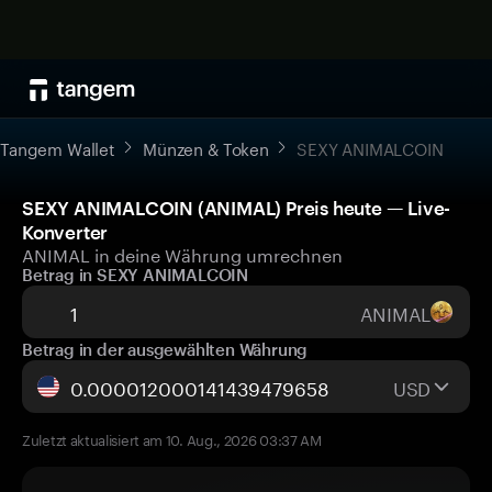
Tangem Wallet
Münzen & Token
SEXY ANIMALCOIN
SEXY ANIMALCOIN (ANIMAL) Preis heute — Live-
Konverter
ANIMAL in deine Währung umrechnen
Betrag in SEXY ANIMALCOIN
ANIMAL
Betrag in der ausgewählten Währung
USD
Zuletzt aktualisiert am 10. Aug., 2026 03:37 AM