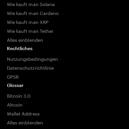
Wie kauft man Solana
Wie kauft man Cardano
Wie kauft man XRP
Wie kauft man Tether
Alles einblenden
Rechtliches
Nutzungsbedingungen
Datenschutzrichtlinie
GPSR
Glossar
Bitcoin 3.0
Altcoin
Wallet Address
Alles einblenden