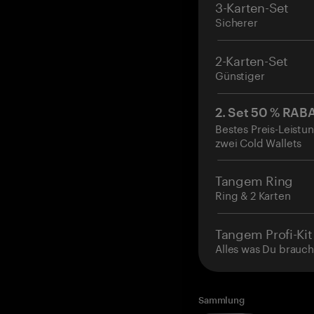
3-Karten-Set
Sicherer
2-Karten-Set
Günstiger
2. Set 50 % RAB
Bestes Preis-Leistun
zwei Cold Wallets
Tangem Ring
Ring & 2 Karten
Tangem Profi-Kit
Alles was Du brauch
Sammlung