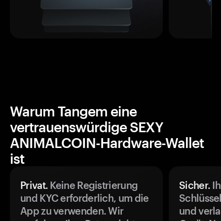
Warum Tangem eine
vertrauenswürdige SEXY
ANIMALCOIN-Hardware-Wallet
ist
Privat.
Keine Registrierung
Sicher.
Ih
und KYC erforderlich, um die
Schlüssel
App zu verwenden. Wir
und verla