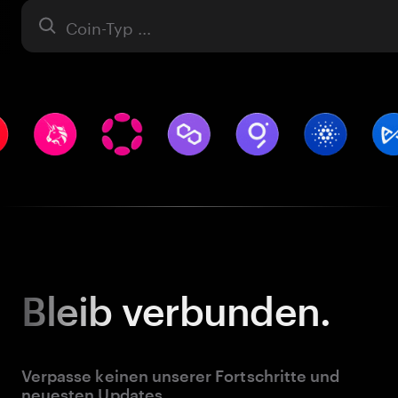
Asset
Bleib
verbunden.
Verpasse keinen unserer Fortschritte und
neuesten Updates.