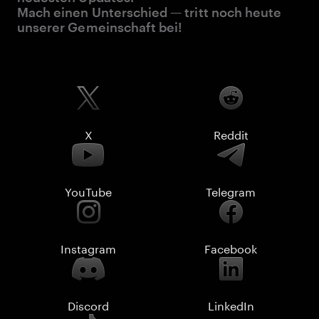
Mach einen Unterschied — tritt noch heute
unserer Gemeinschaft bei!
X
Reddit
YouTube
Telegram
Instagram
Facebook
Discord
LinkedIn