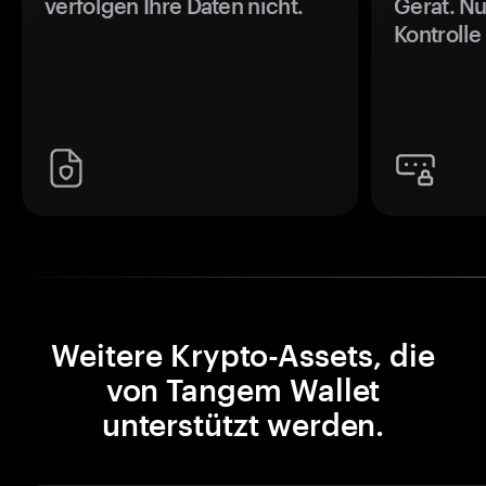
verfolgen Ihre Daten nicht.
Gerät. Nu
Kontrolle
Weitere Krypto-Assets, die
von Tangem Wallet
unterstützt werden.