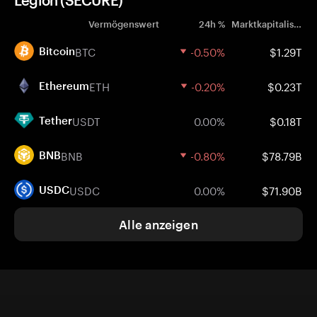
Legion (SECURE)
Vermögenswert
24h %
Marktkapitalisierung
BTC
-0.50%
$1.29T
Bitcoin
ETH
-0.20%
$0.23T
Ethereum
USDT
0.00%
$0.18T
Tether
BNB
-0.80%
$78.79B
BNB
USDC
0.00%
$71.90B
USDC
Alle anzeigen