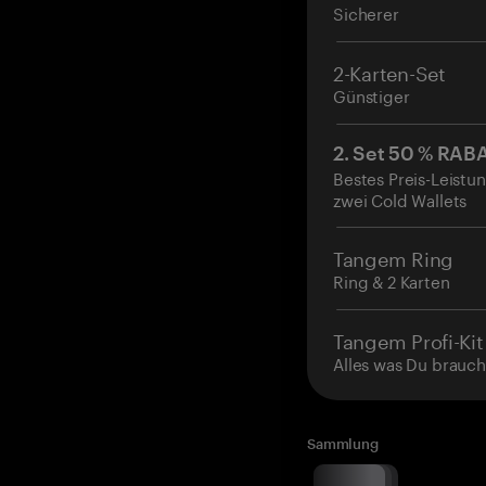
Sicherer
2-Karten-Set
Günstiger
2. Set 50 % RAB
Bestes Preis-Leistun
zwei Cold Wallets
Tangem Ring
Ring & 2 Karten
Tangem Profi-Kit
Alles was Du brauch
Sammlung