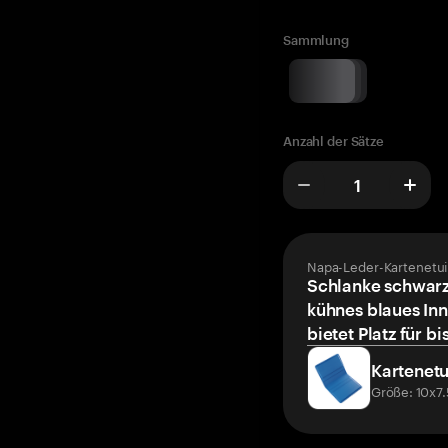
Sammlung
Anzahl der Sätze
Napa-Leder-Kartenetui
Schlanke schwarz
kühnes blaues Inn
bietet Platz für bi
Kartenetu
Größe: 10x7