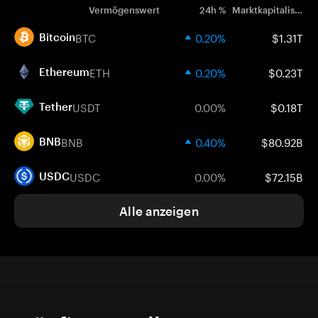
Vermögenswert
24h %
Marktkapitalisierung
BTC
0.20%
$1.31T
Bitcoin
ETH
0.20%
$0.23T
Ethereum
USDT
0.00%
$0.18T
Tether
BNB
0.40%
$80.92B
BNB
USDC
0.00%
$72.15B
USDC
Alle anzeigen