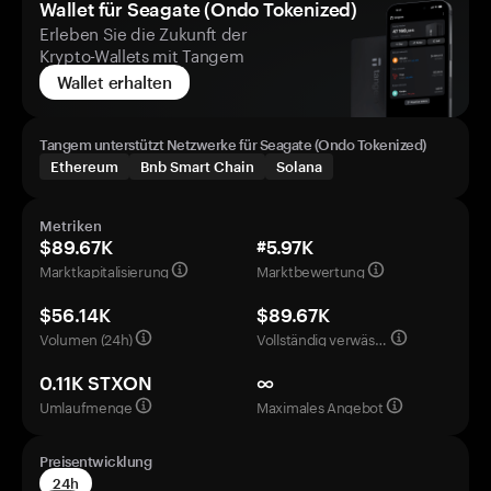
Wallet für Seagate (Ondo Tokenized)
Erleben Sie die Zukunft der
Krypto-Wallets mit Tangem
Wallet erhalten
Tangem unterstützt Netzwerke für Seagate (Ondo Tokenized)
Ethereum
Bnb Smart Chain
Solana
Metriken
$89.67K
#5.97K
Marktkapitalisierung
Marktbewertung
$56.14K
$89.67K
Volumen (24h)
Vollständig verwässerte Bewertung
0.11K STXON
∞
Umlaufmenge
Maximales Angebot
Preisentwicklung
24h