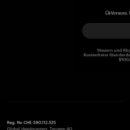
Vorauss. 
Steuern und Abg
Kostenfreier Standardv
$100.
Reg. No CHE-390.112.525
Global Headquarters, Tangem AG