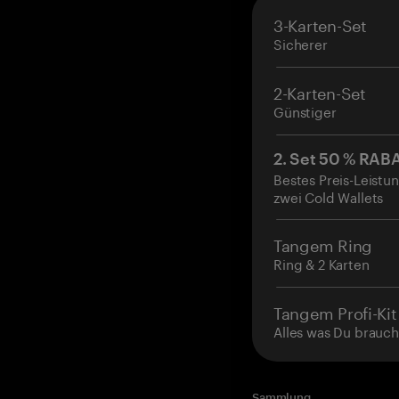
3-Karten-Set
Sicherer
2-Karten-Set
Günstiger
2. Set 50 % RAB
Bestes Preis-Leistun
zwei Cold Wallets
Tangem Ring
Ring & 2 Karten
Tangem Profi-Kit
Alles was Du brauch
Sammlung