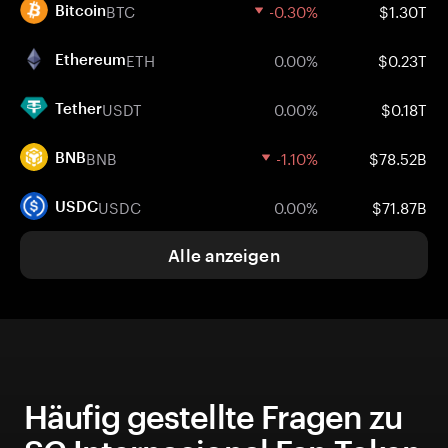
BTC
-0.30%
$1.30T
Bitcoin
ETH
0.00%
$0.23T
Ethereum
USDT
0.00%
$0.18T
Tether
BNB
-1.10%
$78.52B
BNB
USDC
0.00%
$71.87B
USDC
Alle anzeigen
Häufig gestellte Fragen zu