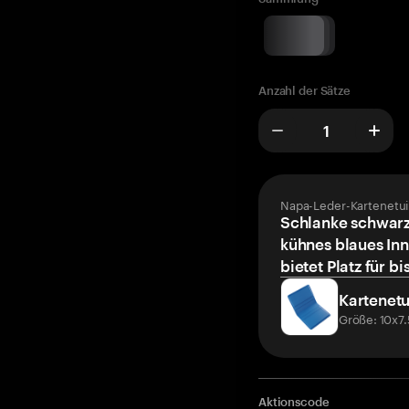
Anzahl der Sätze
Napa-Leder-Kartenetui
Schlanke schwarz
kühnes blaues Inn
bietet Platz für bi
Kartenetu
Größe: 10x7
Aktionscode