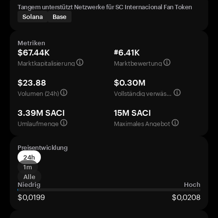
Tangem unterstützt Netzwerke für SC Internacional Fan Token
Solana
Base
Metriken
$67.44K
#6.41K
Marktkapitalisierung
Marktbewertung
$23.88
$0.30M
Volumen (24h)
Vollständig verwässerte Bewertung
3.39M SACI
15M SACI
Umlaufmenge
Maximales Angebot
Preisentwicklung
24h
1m
Alle
Niedrig
Hoch
$0,0199
$0,0208