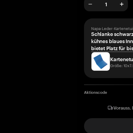
Napa-Leder-Kartenetui
Schlanke schwarz
kühnes blaues Inn
bietet Platz für bi
Kartenetu
Größe: 10x7
Aktionscode
Vorauss. 