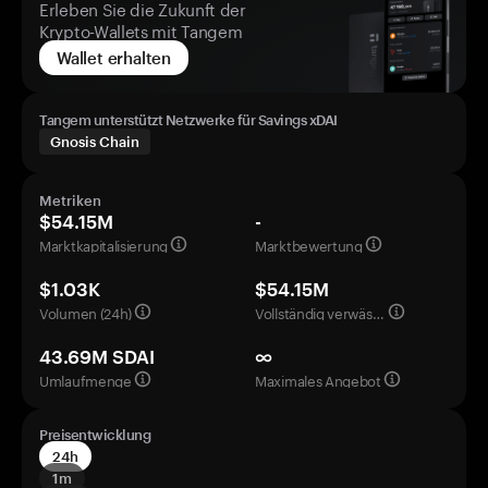
Erleben Sie die Zukunft der
Krypto-Wallets mit Tangem
Wallet erhalten
Tangem unterstützt Netzwerke für Savings xDAI
Gnosis Chain
Metriken
$54.15M
-
Marktkapitalisierung
Marktbewertung
$1.03K
$54.15M
Volumen (24h)
Vollständig verwässerte Bewertung
43.69M SDAI
∞
Umlaufmenge
Maximales Angebot
Preisentwicklung
24h
1m