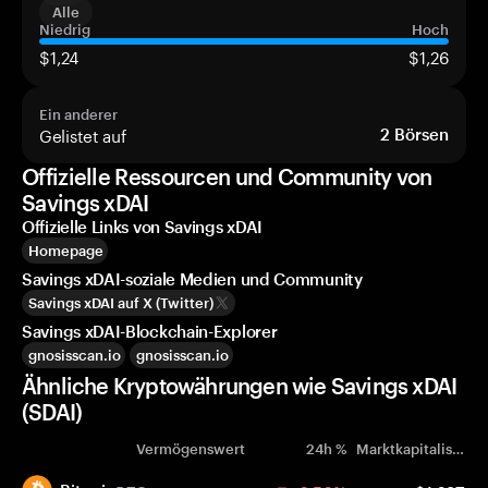
Alle
Niedrig
Hoch
$1,24
$1,26
Ein anderer
Gelistet auf
2
Börsen
Offizielle Ressourcen und Community von
Savings xDAI
Offizielle Links von Savings xDAI
Homepage
Savings xDAI-soziale Medien und Community
Savings xDAI auf X (Twitter)
Savings xDAI-Blockchain-Explorer
gnosisscan.io
gnosisscan.io
Ähnliche Kryptowährungen wie Savings xDAI
(SDAI)
Vermögenswert
24h %
Marktkapitalisierung