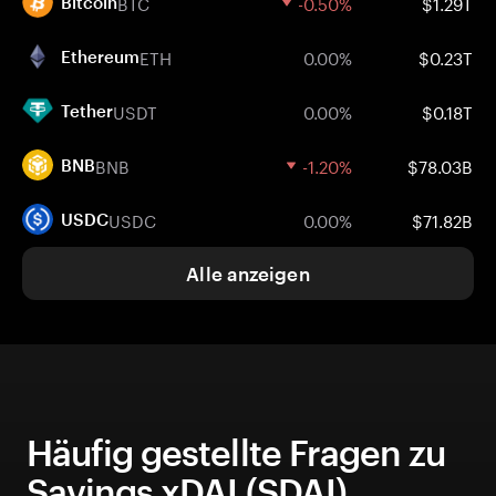
BTC
-0.50%
$1.29T
Bitcoin
ETH
0.00%
$0.23T
Ethereum
USDT
0.00%
$0.18T
Tether
BNB
-1.20%
$78.03B
BNB
USDC
0.00%
$71.82B
USDC
Alle anzeigen
Häufig gestellte Fragen zu
Savings xDAI (SDAI)