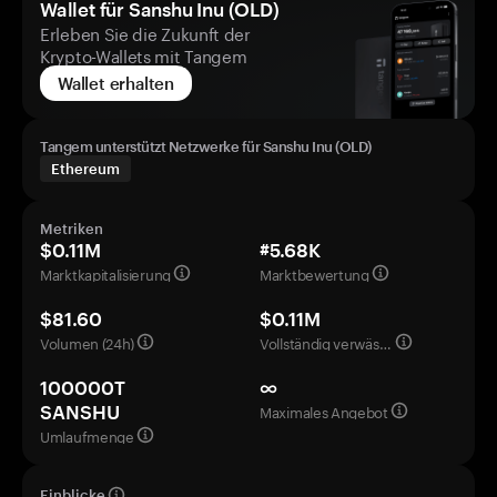
Wallet für Sanshu Inu (OLD)
Erleben Sie die Zukunft der
Krypto-Wallets mit Tangem
Wallet erhalten
Tangem unterstützt Netzwerke für Sanshu Inu (OLD)
Ethereum
Metriken
$0.11M
#5.68K
Marktkapitalisierung
Marktbewertung
$81.60
$0.11M
Volumen (24h)
Vollständig verwässerte Bewertung
100000T
∞
Maximales Angebot
SANSHU
Umlaufmenge
Einblicke