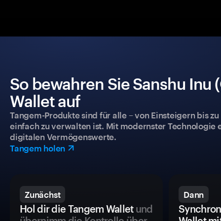
So bewahren Sie Sanshu Inu (
Wallet auf
Tangem-Produkte sind für alle – von Einsteigern bis zu
einfach zu verwalten ist. Mit modernster Technologie 
digitalen Vermögenswerte.
Tangem holen
Zunächst
Dann
Hol dir die Tangem Wallet
und
Synchron
übernimm die Kontrolle über
Wallet mi