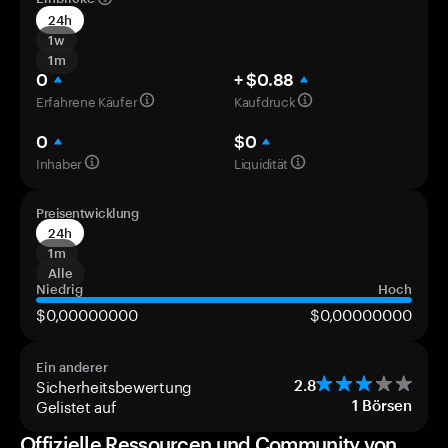
24h
1w
1m
0
+ $0.88
Erfahrene Käufer
Kaufdruck
0
$0
Inhaber
Liquidität
Preisentwicklung
24h
1m
Alle
Niedrig
Hoch
$0,00000000
$0,00000000
Ein anderer
Sicherheitsbewertung
2.8
Gelistet auf
1
Börsen
Offizielle Ressourcen und Community von