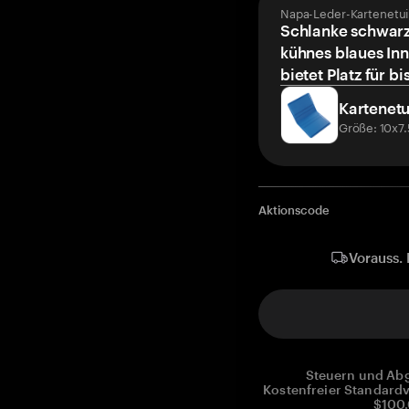
Napa-Leder-Kartenetui
Schlanke schwarz
kühnes blaues Inn
bietet Platz für bi
Kartenetu
Größe: 10x7
Aktionscode
Vorauss. 
Steuern und Abg
Kostenfreier Standardv
$100.