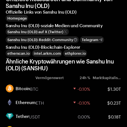
Sanshu Inu (OLD)
Offizielle Links von Sanshu Inu (OLD)
Homepage
Sanshu Inu (OLD)-soziale Medien und Community
Sanshu Inu (OLD) auf X (Twitter)
Sanshu Inu (OLD)-Reddit-Community
Telegram
Sanshu Inu (OLD)-Blockchain-Explorer
etherscan.io
intel.arkm.com
ethplorer.io
Ähnliche Kryptowährungen wie Sanshu Inu
(OLD) (SANSHU)
Vermögenswert
24h %
Marktkapitalisierung
BTC
-0.10%
$1.30T
Bitcoin
ETH
-0.10%
$0.23T
Ethereum
USDT
0.00%
$0.18T
Tether