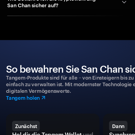
San Chan sicher auf?
So bewahren Sie San Chan sic
Tangem-Produkte sind für alle – von Einsteigern bis zu
einfach zu verwalten ist. Mit modernster Technologie 
digitalen Vermögenswerte.
Tangem holen
Zunächst
Dann
Hol dir die Tangem Wallet
und
Synchron