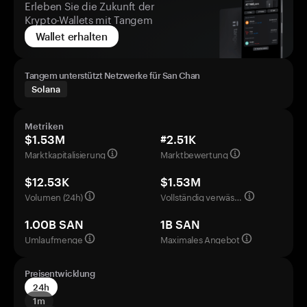
Erleben Sie die Zukunft der
Krypto-Wallets mit Tangem
Wallet erhalten
Tangem unterstützt Netzwerke für San Chan
Solana
Metriken
$1.53M
#2.51K
Marktkapitalisierung
Marktbewertung
$12.53K
$1.53M
Volumen (24h)
Vollständig verwässerte Bewertung
1.00B SAN
1B SAN
Umlaufmenge
Maximales Angebot
Preisentwicklung
24h
1m