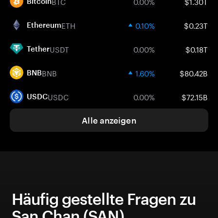
BTC
0.00%
$1.30T
Bitcoin
ETH
0.10%
$0.23T
Ethereum
USDT
0.00%
$0.18T
Tether
BNB
1.60%
$80.42B
BNB
USDC
0.00%
$72.15B
USDC
Alle anzeigen
Häufig gestellte Fragen zu
San Chan (SAN)