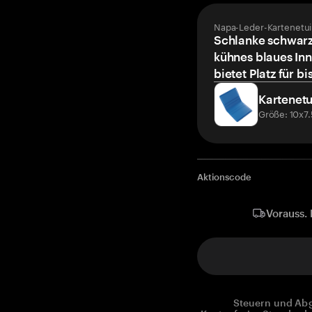
Napa-Leder-Kartenetui
Schlanke schwarz
kühnes blaues Inn
bietet Platz für bi
Kartenetu
Größe: 10x7
Aktionscode
Vorauss. 
Steuern und Abg