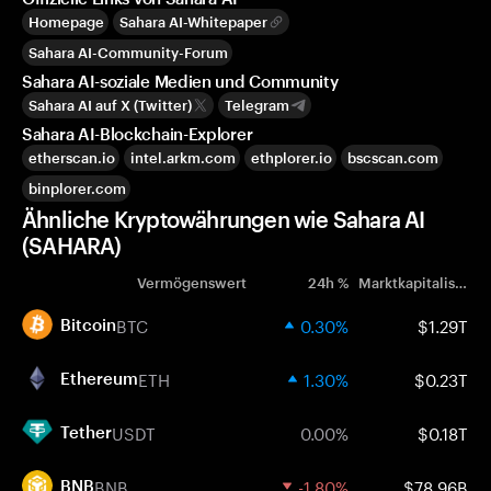
Homepage
Sahara AI-Whitepaper
Sahara AI-Community-Forum
Sahara AI-soziale Medien und Community
Sahara AI auf X (Twitter)
Telegram
Sahara AI-Blockchain-Explorer
etherscan.io
intel.arkm.com
ethplorer.io
bscscan.com
binplorer.com
Ähnliche Kryptowährungen wie Sahara AI
(SAHARA)
Vermögenswert
24h %
Marktkapitalisierung
BTC
0.30%
$1.29T
Bitcoin
ETH
1.30%
$0.23T
Ethereum
USDT
0.00%
$0.18T
Tether
BNB
-1.80%
$78.96B
BNB