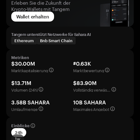
Erleben Sie die Zukunft der
Krypto-Wallets mit Tangem
Wallet erhalten
Tangem unterstützt Netzwerke für Sahara AI
Ethereum
Bnb Smart Chain
Metriken
$30.00M
#0.63K
Marktkapitalisierung
Marktbewertung
$13.71M
$83.90M
Volumen (24h)
Vollständig verwässerte Bewertung
3.58B SAHARA
10B SAHARA
Umlaufmenge
Maximales Angebot
Einblicke
24h
1w