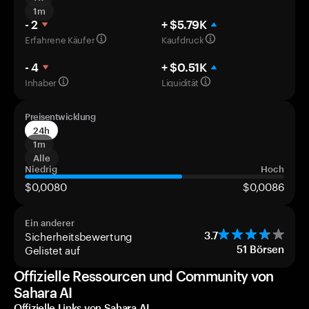
1m
- 2
+ $5.79K
Erfahrene Käufer
Kaufdruck
- 4
+ $0.51K
Inhaber
Liquidität
Preisentwicklung
24h
1m
Alle
Niedrig
Hoch
$0,0080
$0,0086
Ein anderer
Sicherheitsbewertung
3.7
Gelistet auf
51
Börsen
Offizielle Ressourcen und Community von
Sahara AI
Offizielle Links von Sahara AI