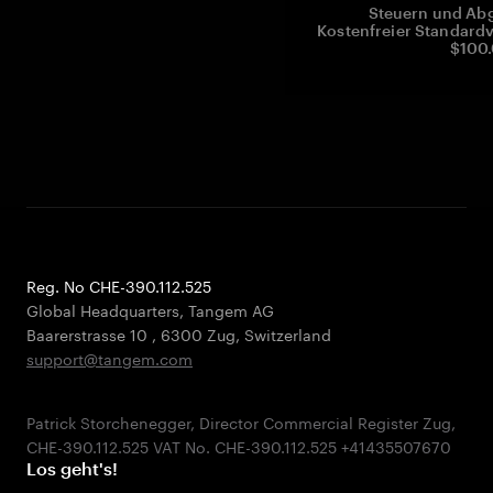
Steuern und Abg
Kostenfreier Standardv
$100.
Reg. No CHE-390.112.525
Global Headquarters, Tangem AG
Baarerstrasse 10
,
6300 Zug
,
Switzerland
support@tangem.com
Patrick Storchenegger, Director Commercial Register Zug,
Los geht's!