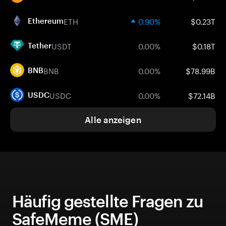
ETH
0.90%
$0.23T
Ethereum
USDT
0.00%
$0.18T
Tether
BNB
0.00%
$78.99B
BNB
USDC
0.00%
$72.14B
USDC
Alle anzeigen
Häufig gestellte Fragen zu
SafeMeme (SME)