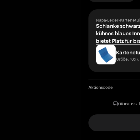
Napa-Leder-Kartenetui
Schlanke schwarz
kühnes blaues Inn
bietet Platz für bi
Kartenetu
Größe: 10x7
Aktionscode
Vorauss. 