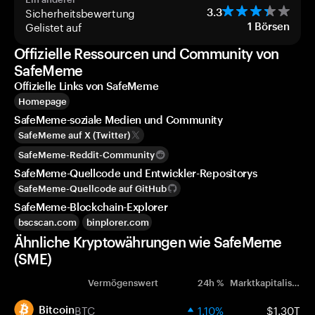
Sicherheitsbewertung
3.3
Gelistet auf
1
Börsen
Offizielle Ressourcen und Community von
SafeMeme
Offizielle Links von SafeMeme
Homepage
SafeMeme-soziale Medien und Community
SafeMeme auf X (Twitter)
SafeMeme-Reddit-Community
SafeMeme-Quellcode und Entwickler-Repositorys
SafeMeme-Quellcode auf GitHub
SafeMeme-Blockchain-Explorer
bscscan.com
binplorer.com
Ähnliche Kryptowährungen wie SafeMeme
(SME)
Vermögenswert
24h %
Marktkapitalisierung
BTC
1.10%
$1.30T
Bitcoin