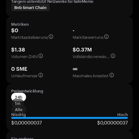
Tangem unterstützt Netzwerke für SafeMeme
Bnb Smart Chain
Metriken
$0
-
Marktkapitalisierung
Marktbewertung
$1.38
$0.37M
Volumen (24h)
Vollständig verwässerte Bewertung
0 SME
∞
Umlaufmenge
Maximales Angebot
Preisentwicklung
24h
1m
Alle
Niedrig
Hoch
$0,00000037
$0,00000037
Ein anderer