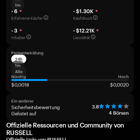
1m
- 6
- $1.30K
Erfahrene Käufer
Kaufdruck
- 3
- $12.21K
Inhaber
Liquidität
Preisentwicklung
24h
1m
Alle
Niedrig
Hoch
$0,0018
$0,0020
Ein anderer
Sicherheitsbewertung
3.8
Gelistet auf
4
Börsen
Offizielle Ressourcen und Community von
RUSSELL
Offizielle Links von RUSSELL