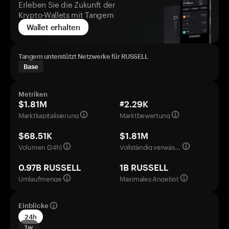
Erleben Sie die Zukunft der
Krypto-Wallets mit Tangem
Wallet erhalten
Tangem unterstützt Netzwerke für RUSSELL
Base
Metriken
$1.81M
#2.29K
Marktkapitalisierung
Marktbewertung
$68.51K
$1.81M
Volumen (24h)
Vollständig verwässerte Bewertung
0.97B RUSSELL
1B RUSSELL
Umlaufmenge
Maximales Angebot
Einblicke
24h
1w