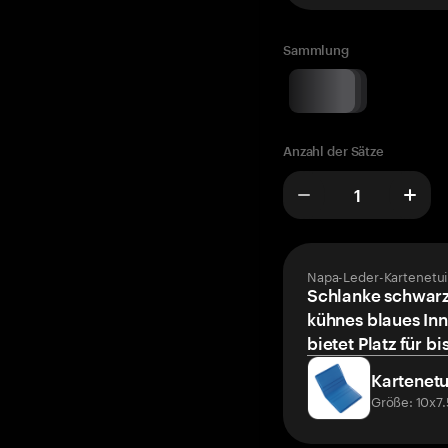
Sammlung
Anzahl der Sätze
Napa-Leder-Kartenetui
Schlanke schwarz
kühnes blaues Inn
bietet Platz für bi
Kartenetu
Größe: 10x7