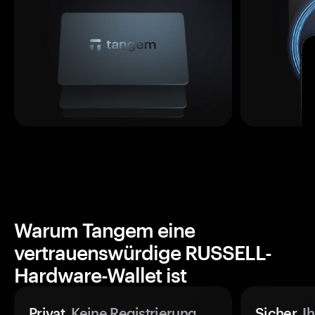
Warum Tangem eine
vertrauenswürdige RUSSELL-
Hardware-Wallet ist
Privat.
Keine Registrierung
Sicher.
Ih