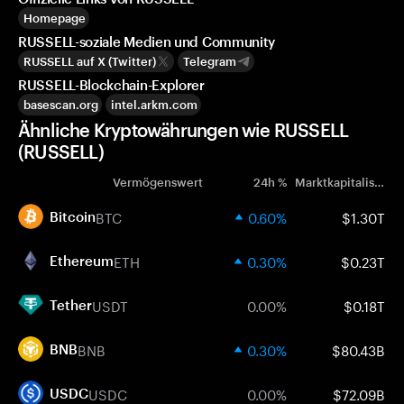
Homepage
RUSSELL-soziale Medien und Community
RUSSELL auf X (Twitter)
Telegram
RUSSELL-Blockchain-Explorer
basescan.org
intel.arkm.com
Ähnliche Kryptowährungen wie RUSSELL
(RUSSELL)
Vermögenswert
24h %
Marktkapitalisierung
BTC
0.60%
$1.30T
Bitcoin
ETH
0.30%
$0.23T
Ethereum
USDT
0.00%
$0.18T
Tether
BNB
0.30%
$80.43B
BNB
USDC
0.00%
$72.09B
USDC