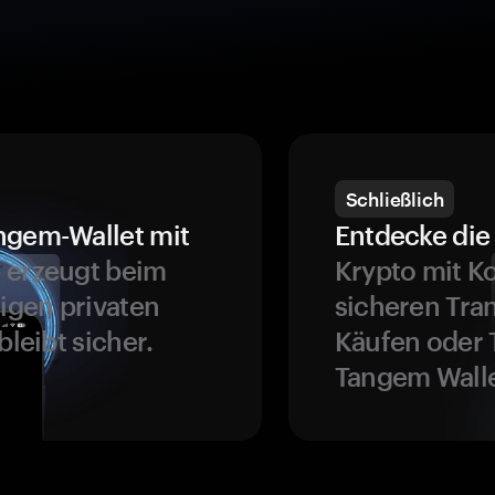
Schließlich
ngem-Wallet mit
Entdecke die 
 erzeugt beim
Krypto mit K
ligen privaten
sicheren Tra
bleibt sicher.
Käufen oder 
Tangem Walle