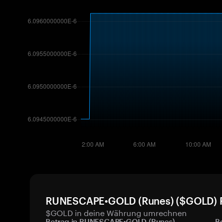
RUNESCAPE•GOLD (Runes) ($GOLD) Pr
$GOLD in deine Währung umrechnen
Betrag in RUNESCAPE•GOLD (Runes)
B