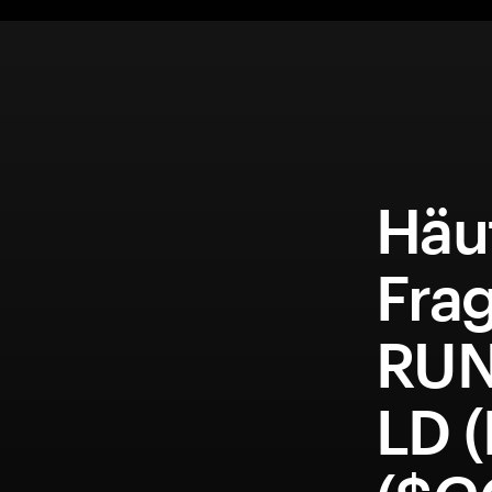
Häuf
Fra
RU
LD 