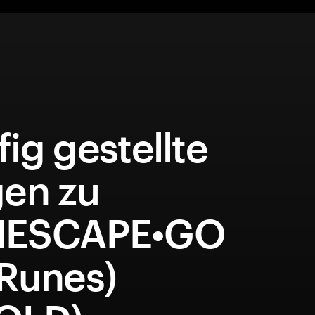
ig gestellte
gen zu
NESCAPE•GO
(Runes)