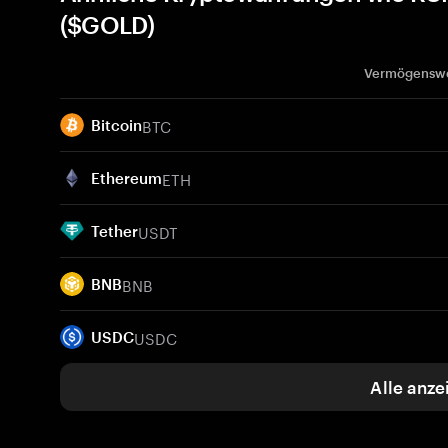
($GOLD)
Vermögensw
BTC
Bitcoin
ETH
Ethereum
USDT
Tether
BNB
BNB
USDC
USDC
Alle anze