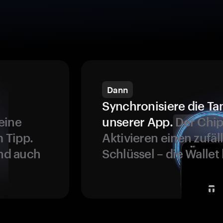
Dann
Synchronisiere die Ta
eine
unserer App.
Der Chip
 Tipp.
Aktivieren einen zufäl
und auch
Schlüssel – die Wallet 