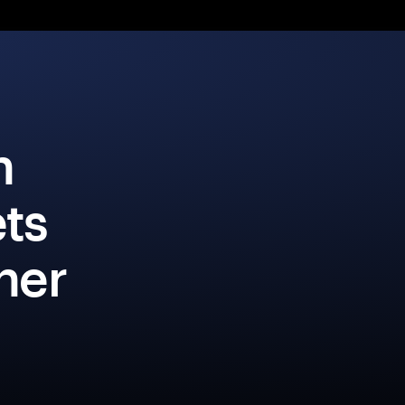
n
ets
iner