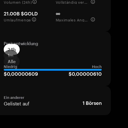
Volumen (24h)
Vollständig verwässerte Bewertung
21.00B $GOLD
∞
Umlaufmenge
Maximales Angebot
Preisentwicklung
24h
1m
Alle
Niedrig
Hoch
$0,00000609
$0,00000610
Ein anderer
Gelistet auf
1
Börsen