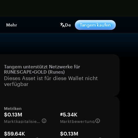
pen
Mehr
De
Tangem kaufen
Tangem unterstützt Netzwerke für
RUNESCAPE•GOLD (Runes)
Dieses Asset ist für diese Wallet nicht
verfügbar
Metriken
$0.13M
#5.34K
Marktkapitalisierung
Marktbewertung
$59.64K
$0.13M