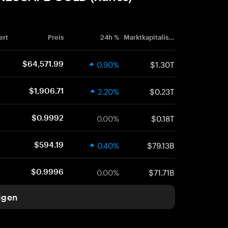
ert
Preis
24h %
Marktkapitalisierung
0.90%
$1.30T
$64,571.99
2.20%
$0.23T
$1,906.71
0.00%
$0.18T
$0.9992
0.40%
$79.13B
$594.19
0.00%
$71.71B
$0.9996
igen