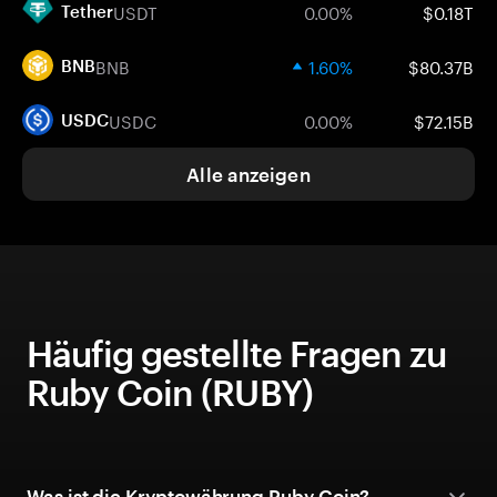
USDT
0.00%
$0.18T
Tether
BNB
1.60%
$80.37B
BNB
USDC
0.00%
$72.15B
USDC
Alle anzeigen
Häufig gestellte Fragen zu
Ruby Coin (RUBY)
Was ist die Kryptowährung Ruby Coin?