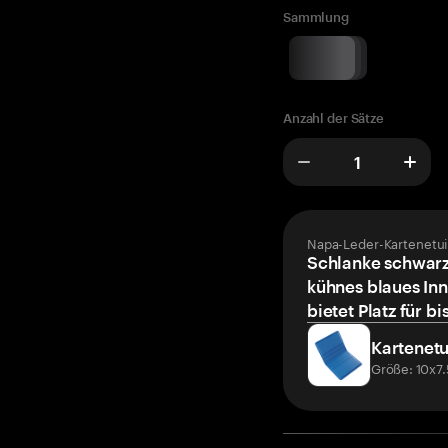
Sammlung
Anzahl der Sätze
Napa-Leder-Kartenetui
Schlanke schwarz
kühnes blaues Inn
bietet Platz für bi
Kartenetu
Größe: 10x7