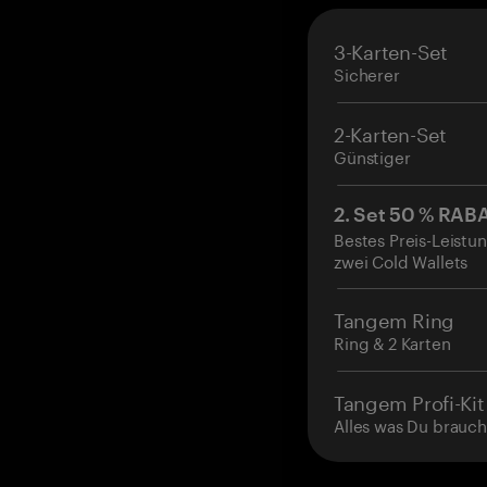
3-Karten-Set
Sicherer
2-Karten-Set
Günstiger
2. Set 50 % RAB
Bestes Preis-Leistun
zwei Cold Wallets
Tangem Ring
Ring & 2 Karten
Tangem Profi-Kit
Alles was Du brauch