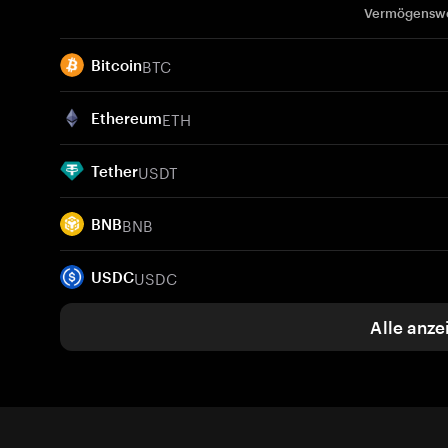
Vermögensw
BTC
Bitcoin
ETH
Ethereum
USDT
Tether
BNB
BNB
USDC
USDC
Alle anze