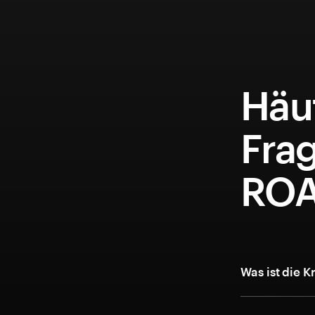
Häuf
Fra
ROA
Was ist die