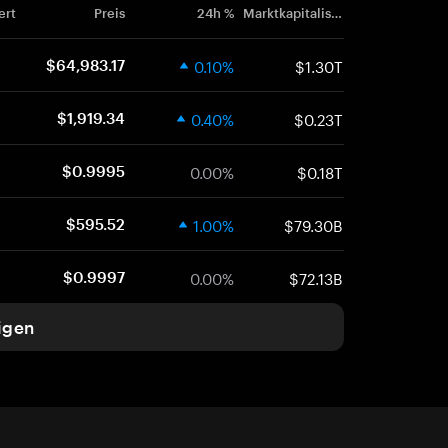
ert
Preis
24h %
Marktkapitalisierung
0.10%
$1.30T
$64,983.17
0.40%
$0.23T
$1,919.34
0.00%
$0.18T
$0.9995
1.00%
$79.30B
$595.52
0.00%
$72.13B
$0.9997
igen