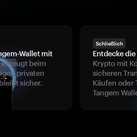
Schließlich
ngem-Wallet mit
Entdecke die 
 erzeugt beim
Krypto mit K
ligen privaten
sicheren Tra
bleibt sicher.
Käufen oder 
Tangem Walle