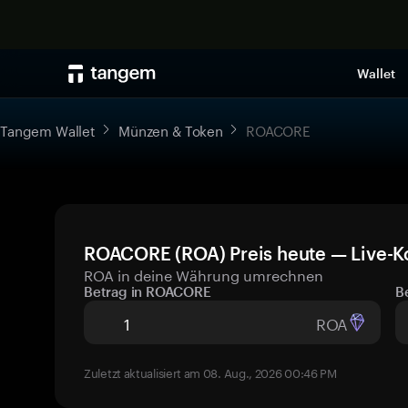
Wallet
Tangem Wallet
Münzen & Token
ROACORE
ROACORE (ROA) Preis heute — Live-K
ROA in deine Währung umrechnen
Betrag in ROACORE
B
ROA
Zuletzt aktualisiert am 08. Aug., 2026 00:46 PM