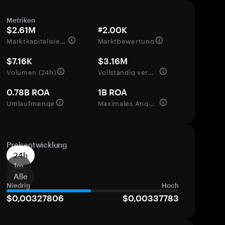
Metriken
$2.61M
#2.00K
Marktkapitalisierung
Marktbewertung
$7.16K
$3.16M
Volumen (24h)
Vollständig verwässerte Bewertung
0.78B ROA
1B ROA
Umlaufmenge
Maximales Angebot
Preisentwicklung
24h
1m
Alle
Niedrig
Hoch
$0,00327806
$0,00337783