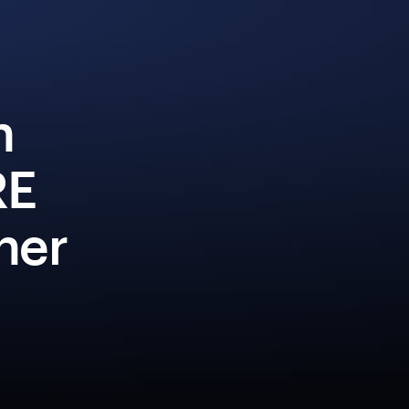
n
RE
iner