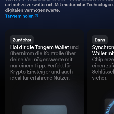
einfach zu verwalten ist. Mit modernster Technologie 
digitalen Vermögenswerte.
Tangem holen
Zunächst
Dann
Hol dir die Tangem Wallet
und
Synchron
übernimm die Kontrolle über
Wallet mi
deine Vermögenswerte mit
Chip erze
nur einem Tipp. Perfekt für
einen zuf
Krypto-Einsteiger und auch
Schlüssel
ideal für erfahrene Nutzer.
sicher.