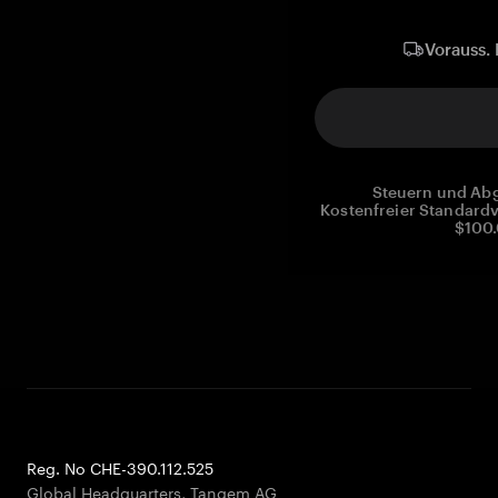
Vorauss. 
Steuern und Abg
Kostenfreier Standardv
$100.
Reg. No CHE-390.112.525
Global Headquarters, Tangem AG