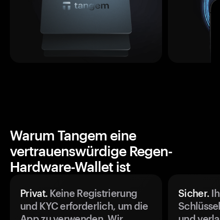
Warum Tangem eine
vertrauenswürdige Regen-
Hardware-Wallet ist
Privat.
Keine Registrierung
Sicher.
Ih
und KYC erforderlich, um die
Schlüssel
App zu verwenden. Wir
und verla