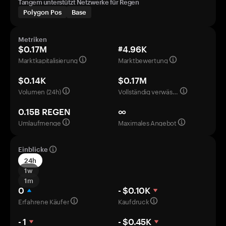
Tangem unterstützt Netzwerke für Regen
Polygon Pos
Base
Metriken
$0.17M
#4.96K
Marktkapitalisierung
Marktbewertung
$0.14K
$0.17M
Volumen (24h)
Vollständig verwässerte Bewertung
0.15B REGEN
∞
Umlaufmenge
Maximales Angebot
Einblicke
24h
1w
1m
0
- $0.10K
Erfahrene Käufer
Kaufdruck
- 1
- $0.45K