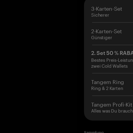
3-Karten-Set
Sicherer
2-Karten-Set
Günstiger
2. Set 50 % RAB
Bestes Preis-Leistun
zwei Cold Wallets
Tangem Ring
Ring & 2 Karten
Tangem Profi-Kit
Alles was Du brauch
Sammlung