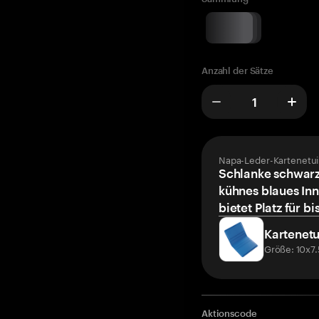
Anzahl der Sätze
Napa-Leder-Kartenetui
Schlanke schwarz
kühnes blaues Inn
bietet Platz für bi
Kartenetu
Größe: 10x7
Aktionscode