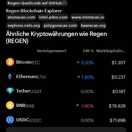
Regen-Quellcode auf GitHub
Regen-Blockchain-Explorer
atomscan.com
intel.arkm.com
www.mintscan.io
explorer.celo.org
polygonscan.com
basescan.org
Ähnliche Kryptowährungen wie Regen
(REGEN)
Vermögenswert
24h %
Marktkapitalisierung
BTC
0.20%
$1.30T
Bitcoin
ETH
1.80%
$0.23T
Ethereum
USDT
0.00%
$0.18T
Tether
BNB
-1.60%
$78.82B
BNB
USDC
0.00%
$71.69B
USDC