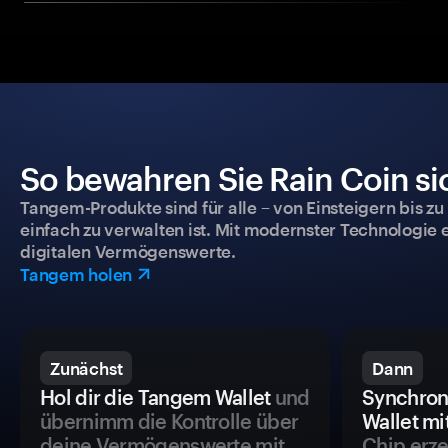
So bewahren Sie Rain Coin si
Tangem-Produkte sind für alle – von Einsteigern bis zu
einfach zu verwalten ist. Mit modernster Technologie 
digitalen Vermögenswerte.
Tangem holen
Zunächst
Dann
Hol dir die Tangem Wallet
und
Synchron
übernimm die Kontrolle über
Wallet mi
deine Vermögenswerte mit
Chip erze