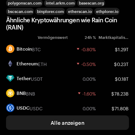
polygonscan.com
intel.arkm.com
basescan.org
bscscan.com
binplorer.com
etherscan.io
ethplorer.io
Ähnliche Kryptowährungen wie Rain Coin
(RAIN)
Vermögenswert
24h %
Marktkapitalisierung
BTC
-0.80%
$1.29T
Bitcoin
ETH
-0.50%
$0.23T
Ethereum
USDT
0.00%
$0.18T
Tether
BNB
-1.60%
$78.23B
BNB
USDC
0.00%
$71.80B
USDC
Alle anzeigen