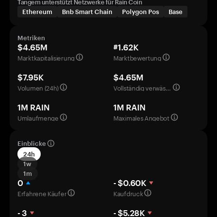
Tangem unterstützt Netzwerke für Rain Coin
Ethereum
Bnb Smart Chain
Polygon Pos
Base
Metriken
$4.65M
#1.62K
Marktkapitalisierung
Marktbewertung
$7.95K
$4.65M
Volumen (24h)
Vollständig verwässerte Bewertung
1M RAIN
1M RAIN
Umlaufmenge
Maximales Angebot
Einblicke
24h
1w
1m
0
- $0.60K
Erfahrene Käufer
Kaufdruck
- 3
- $5.28K