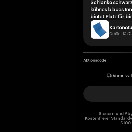
Schlanke schwarz
kühnes blaues Inn
bietet Platz für bi
Kartenetu
Größe: 10x7
Aktionscode
Vorauss. 
Steuern und Abg
Kostenfreier Standardv
$100.