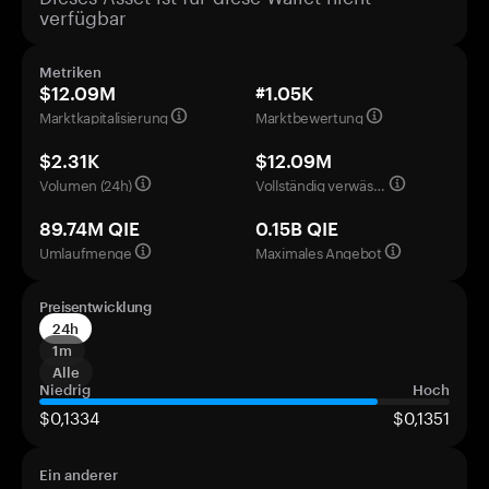
verfügbar
Metriken
$12.09M
#1.05K
Marktkapitalisierung
Marktbewertung
$2.31K
$12.09M
Volumen (24h)
Vollständig verwässerte Bewertung
89.74M QIE
0.15B QIE
Umlaufmenge
Maximales Angebot
Preisentwicklung
24h
1m
Alle
Niedrig
Hoch
$0,1334
$0,1351
Ein anderer