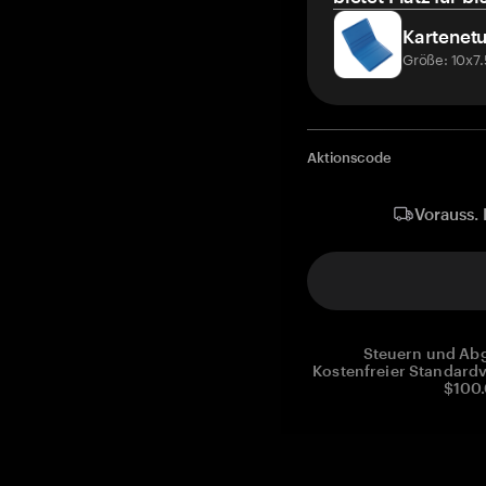
Kartenetu
Größe: 10x7
Aktionscode
Vorauss. 
Steuern und Abg
Kostenfreier Standardv
$100.