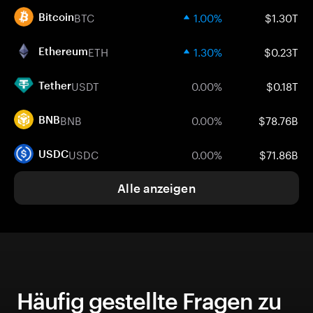
BTC
1.00%
$1.30T
Bitcoin
ETH
1.30%
$0.23T
Ethereum
USDT
0.00%
$0.18T
Tether
BNB
0.00%
$78.76B
BNB
USDC
0.00%
$71.86B
USDC
Alle anzeigen
Häufig gestellte Fragen zu