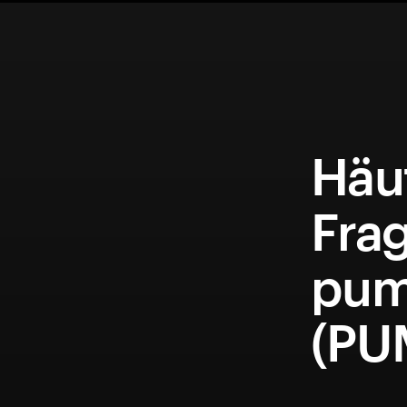
Häuf
Fra
pu
(PU