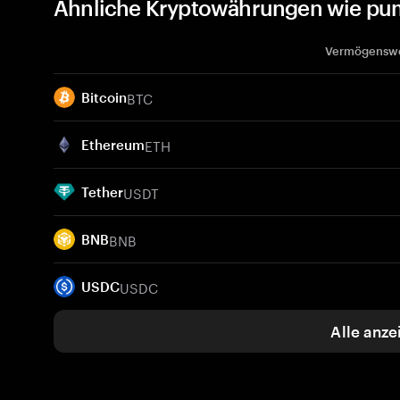
Ähnliche Kryptowährungen wie p
Vermögensw
BTC
Bitcoin
ETH
Ethereum
USDT
Tether
BNB
BNB
USDC
USDC
Alle anze