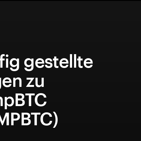
ig gestellte
gen zu
mpBTC
MPBTC)