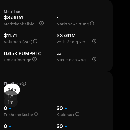
Metriken
$37.61M
-
Marktkapitalisierung
Marktbewertung
$11.71
$37.61M
Volumen (24h)
Vollständig verwässerte Bewertung
0.65K PUMPBTC
∞
Umlaufmenge
Maximales Angebot
Einblicke
24h
1w
1m
0
$0
Erfahrene Käufer
Kaufdruck
0
$0