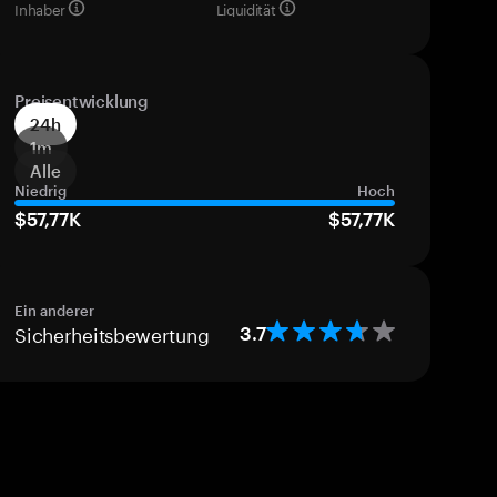
Inhaber
Liquidität
Preisentwicklung
24h
1m
Alle
Niedrig
Hoch
$57,77K
$57,77K
Ein anderer
Sicherheitsbewertung
3.7