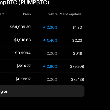
umpBTC (PUMPBTC)
ert
Preis
24h %
Marktkapitalisierung
0.30%
$1.30T
$64,939.39
0.40%
$0.23T
$1,918.63
0.00%
$0.18T
$0.9994
0.90%
$79.20B
$594.77
0.00%
$72.13B
$0.9997
igen