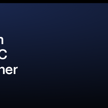
n
C
iner