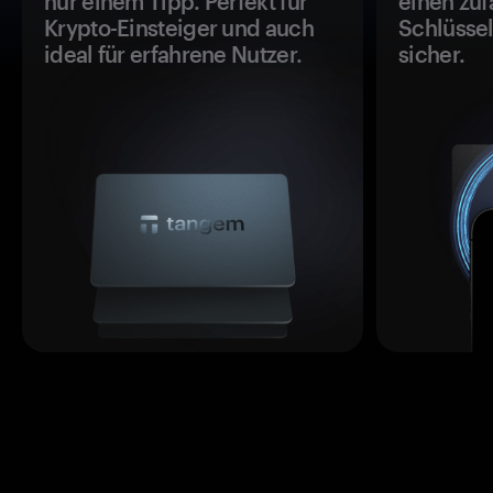
nur einem Tipp. Perfekt für
einen zuf
Krypto-Einsteiger und auch
Schlüssel
ideal für erfahrene Nutzer.
sicher.