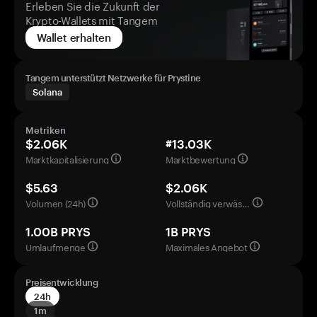
Erleben Sie die Zukunft der
Krypto-Wallets mit Tangem
Wallet erhalten
Tangem unterstützt Netzwerke für Prystine
Solana
Metriken
$2.06K
#13.03K
Marktkapitalisierung
Marktbewertung
$5.63
$2.06K
Volumen (24h)
Vollständig verwässerte Bewertung
1.00B PRYS
1B PRYS
Umlaufmenge
Maximales Angebot
Preisentwicklung
24h
1m