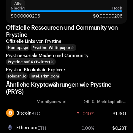
Alle
Niedrig
Hoch
$0,00000206
$0,00000206
Offizielle Ressourcen und Community von
Prystine
Offizielle Links von Prystine
Homepage
Prystine-Whitepaper
Prystine-soziale Medien und Community
Prystine auf X (Twitter)
Prystine-Blockchain-Explorer
solscan.io
intel.arkm.com
Ähnliche Kryptowährungen wie Prystine
(PRYS)
Vermögenswert
24h %
Marktkapitalisierung
BTC
-0.10%
$1.30T
Bitcoin
ETH
0.00%
$0.23T
Ethereum