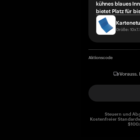
kühnes blaues Inn
bietet Platz für bi
Kartenetu
Größe: 10x7
Aktionscode
Vorauss. 
Steuern und Abg
Kostenfreier Standardv
$100.