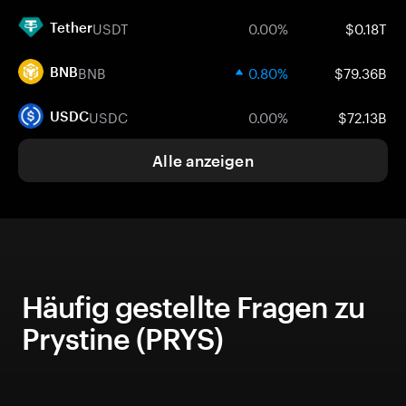
USDT
0.00%
$0.18T
Tether
BNB
0.80%
$79.36B
BNB
USDC
0.00%
$72.13B
USDC
Alle anzeigen
Häufig gestellte Fragen zu
Prystine (PRYS)