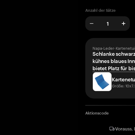
Anzahl der Sätze
Napa-Leder-Kartenetui
Schlanke schwarz
kühnes blaues Inn
bietet Platz für bi
Kartenetu
Größe: 10x7
Aktionscode
Vorauss. 