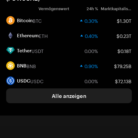
Vermögenswert
24h %
Marktkapitalisierung
BTC
0.30%
$1.30T
Bitcoin
ETH
0.40%
$0.23T
Ethereum
USDT
0.00%
$0.18T
Tether
BNB
0.90%
$79.25B
BNB
USDC
0.00%
$72.13B
USDC
Alle anzeigen