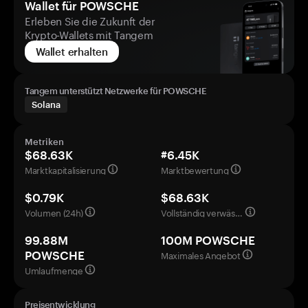
Wallet für POWSCHE
Erleben Sie die Zukunft der
Krypto-Wallets mit Tangem
Wallet erhalten
Tangem unterstützt Netzwerke für POWSCHE
Solana
Metriken
$68.63K
#6.45K
Marktkapitalisierung
Marktbewertung
$0.79K
$68.63K
Volumen (24h)
Vollständig verwässerte Bewertung
99.88M
100M POWSCHE
Maximales Angebot
POWSCHE
Umlaufmenge
Preisentwicklung