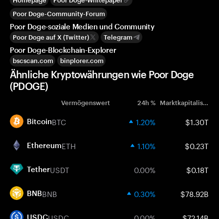
Homepage
Poor Doge-Whitepaper
Poor Doge-Community-Forum
Poor Doge-soziale Medien und Community
Poor Doge auf X (Twitter)
Telegram
Poor Doge-Blockchain-Explorer
bscscan.com
binplorer.com
Ähnliche Kryptowährungen wie Poor Doge
(PDOGE)
Vermögenswert
24h %
Marktkapitalisierung
BTC
1.20%
$1.30T
Bitcoin
ETH
1.10%
$0.23T
Ethereum
USDT
0.00%
$0.18T
Tether
BNB
0.30%
$78.92B
BNB
USDC
0.00%
$72.14B
USDC