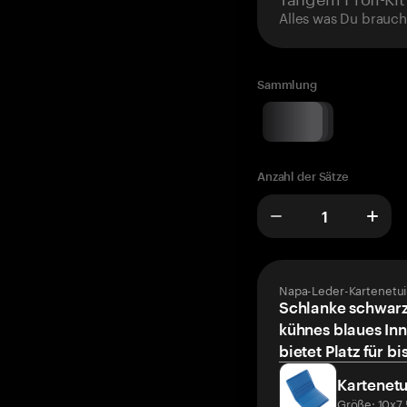
Alles was Du brauch
Sammlung
Anzahl der Sätze
Napa-Leder-Kartenetui
Schlanke schwarz
kühnes blaues Inn
bietet Platz für bi
Kartenetu
Größe: 10x7