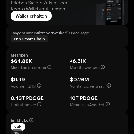
Erleben Sie die Zukunft der
Krypto-Wallets mit Tangem
Wallet erhalten
Tangem unterstützt Netzwerke für Poor Doge
Bnb Smart Chain
Metriken
$64.88K
#6.51K
Marktkapitalisierung
Marktbewertung
$9.99
$0.26M
Volumen (24h)
Vollständig verwässerte Bewertung
0.43T PDOGE
10T PDOGE
Umlaufmenge
Maximales Angebot
Einblicke
24h
1w