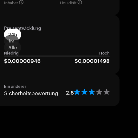
Inhaber
Liquidität
Preisentwicklung
24h
1m
Alle
Niedrig
Hoch
$0,00000946
$0,00001498
Ein anderer
Sicherheitsbewertung
2.8