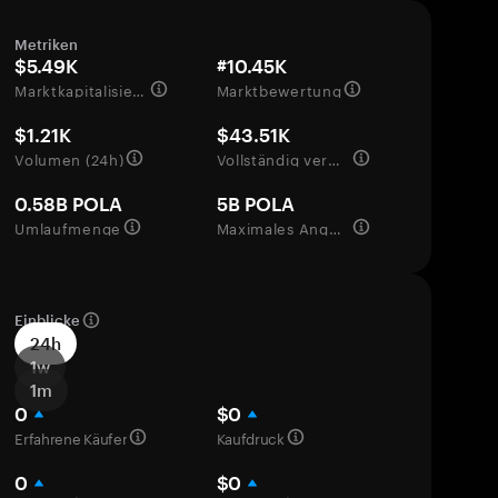
Metriken
$5.49K
#10.45K
Marktkapitalisierung
Marktbewertung
$1.21K
$43.51K
Volumen (24h)
Vollständig verwässerte Bewertung
0.58B POLA
5B POLA
Umlaufmenge
Maximales Angebot
Einblicke
24h
1w
1m
0
$0
Erfahrene Käufer
Kaufdruck
0
$0