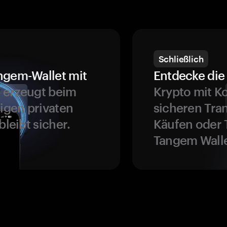
Schließlich
ngem-Wallet mit
Entdecke die 
 erzeugt beim
Krypto mit K
ligen privaten
sicheren Tra
bleibt sicher.
Käufen oder 
Tangem Walle