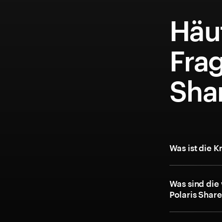
Häuf
Frag
Sha
Was ist die 
Was sind die
Polaris Shar