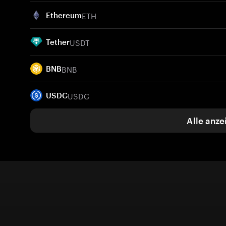
ETH
Ethereum
USDT
Tether
BNB
BNB
USDC
USDC
Alle anze