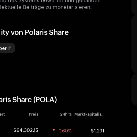
lektuelle Beiträge zu monetarisieren.
ty von Polaris Share
per
ris Share (POLA)
ert
Preis
24h %
Marktkapitalisierung
-0.60%
$1.29T
$64,302.15