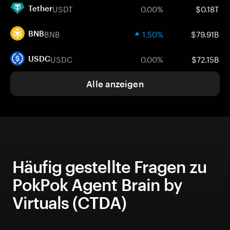
USDT
0.00%
$0.18T
Tether
BNB
1.50%
$79.91B
BNB
USDC
0.00%
$72.15B
USDC
Alle anzeigen
Häufig gestellte Fragen zu
PokPok Agent Brain by
Virtuals (CTDA)