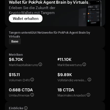
Wallet für PokPok Agent Brain by Virtuals
Erleben Sie die Zukunft der
Krypto-Wallets mit Tangem
Wallet erhalten
Tangem unterstützt Netzwerke für PokPok Agent Brain by
Virtuals
Base
Metriken
$6.70K
#11.10K
Marktkapitalisierung
Marktbewertung
$15.11
$9.89K
Volumen (24h)
Vollständig verwässerte Bewertung
0.68B CTDA
1B CTDA
Umlaufmenge
Maximales Angebot
Einblicke