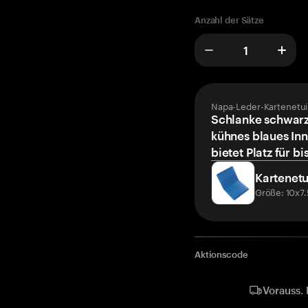
Anzahl der Sätze
Napa-Leder-Kartenetui
Schlanke schwarz
kühnes blaues Inn
bietet Platz für bi
Kartenetu
Größe: 10x7
Aktionscode
Vorauss. 