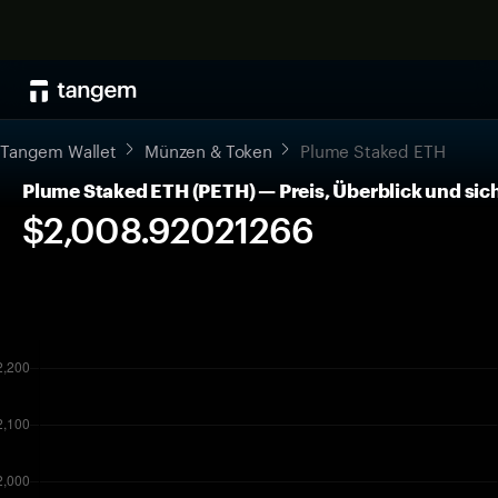
Tangem Wallet
Münzen & Token
Plume Staked ETH
Plume Staked ETH (PETH) — Preis, Überblick und s
$2,008.92021266