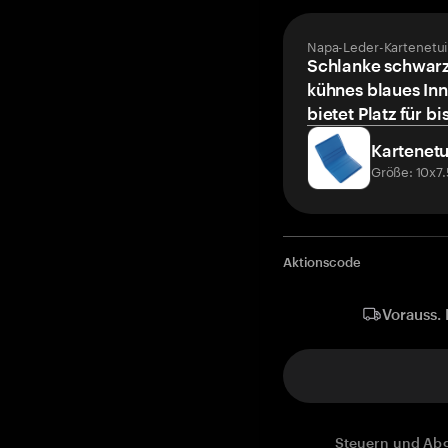
Napa-Leder-Kartenetui
Schlanke schwarz
kühnes blaues Inn
bietet Platz für bi
Kartenetu
Größe: 10x7
Aktionscode
Vorauss. 
Steuern und Abg