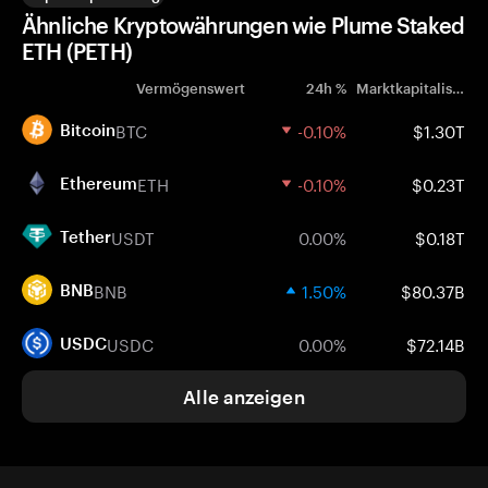
Ähnliche Kryptowährungen wie Plume Staked
ETH (PETH)
Vermögenswert
24h %
Marktkapitalisierung
BTC
-0.10%
$1.30T
Bitcoin
ETH
-0.10%
$0.23T
Ethereum
USDT
0.00%
$0.18T
Tether
BNB
1.50%
$80.37B
BNB
USDC
0.00%
$72.14B
USDC
Alle anzeigen