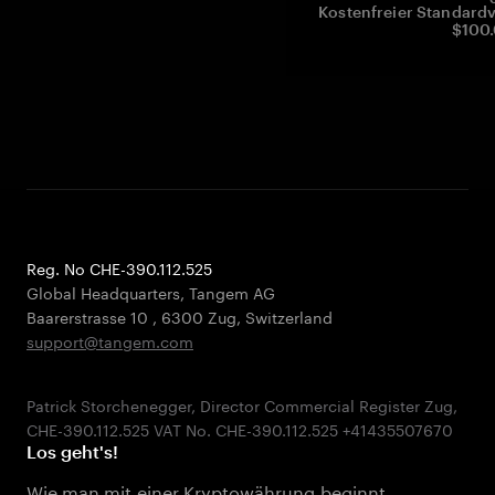
Kostenfreier Standardv
$100.
Reg. No CHE-390.112.525
Global Headquarters, Tangem AG
Baarerstrasse 10
,
6300 Zug
,
Switzerland
support@tangem.com
Patrick Storchenegger, Director Commercial Register Zug,
Los geht's!
Wie man mit einer Kryptowährung beginnt