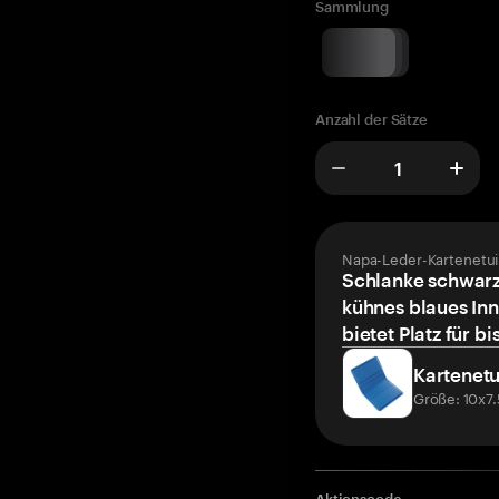
Sammlung
Anzahl der Sätze
Napa-Leder-Kartenetui
Schlanke schwarz
kühnes blaues Inn
bietet Platz für bi
Kartenetu
Größe: 10x7