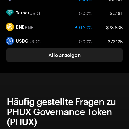
USDT
0.00%
$0.18T
Tether
BNB
0.20%
$78.83B
BNB
USDC
0.00%
$72.12B
USDC
Alle anzeigen
Häufig gestellte Fragen zu
PHUX Governance Token
(PHUX)