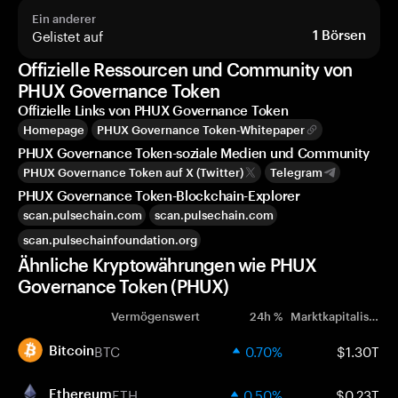
Ein anderer
Gelistet auf
1
Börsen
Offizielle Ressourcen und Community von
PHUX Governance Token
Offizielle Links von PHUX Governance Token
Homepage
PHUX Governance Token-Whitepaper
PHUX Governance Token-soziale Medien und Community
PHUX Governance Token auf X (Twitter)
Telegram
PHUX Governance Token-Blockchain-Explorer
scan.pulsechain.com
scan.pulsechain.com
scan.pulsechainfoundation.org
Ähnliche Kryptowährungen wie PHUX
Governance Token (PHUX)
Vermögenswert
24h %
Marktkapitalisierung
BTC
0.70%
$1.30T
Bitcoin
ETH
0.50%
$0.23T
Ethereum