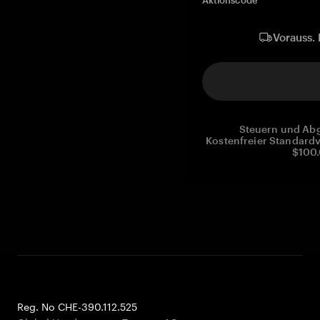
Aktionscode
Vorauss. 
Steuern und Abg
Kostenfreier Standardv
$100.
Reg. No CHE-390.112.525