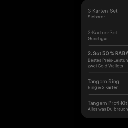
3-Karten-Set
Sicherer
2-Karten-Set
Günstiger
2. Set 50 % RAB
Bestes Preis-Leistun
zwei Cold Wallets
Tangem Ring
Ring & 2 Karten
Tangem Profi-Kit
Alles was Du brauch