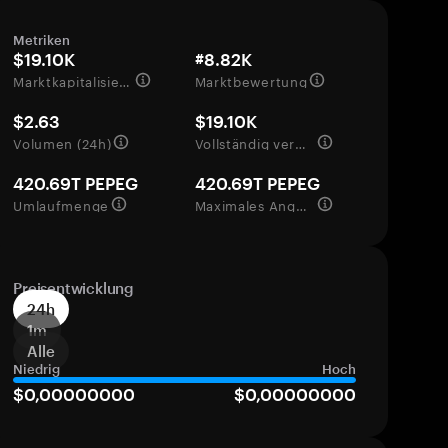
Metriken
$19.10K
#8.82K
Marktkapitalisierung
Marktbewertung
$2.63
$19.10K
Volumen (24h)
Vollständig verwässerte Bewertung
420.69T PEPEG
420.69T PEPEG
Umlaufmenge
Maximales Angebot
Preisentwicklung
24h
1m
Alle
Niedrig
Hoch
$0,00000000
$0,00000000