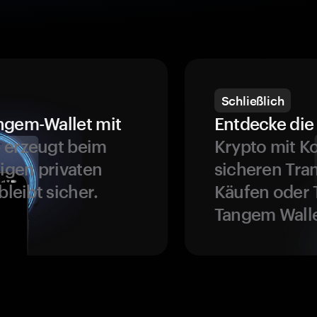
Schließlich
ngem-Wallet mit
Entdecke die 
 erzeugt beim
Krypto mit K
ligen privaten
sicheren Tra
bleibt sicher.
Käufen oder 
Tangem Walle