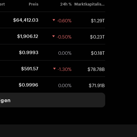
ert
Preis
24h %
Marktkapitalisierung
-0.60%
$1.29T
$64,412.03
-0.50%
$0.23T
$1,906.12
0.00%
$0.18T
$0.9993
-1.30%
$78.78B
$591.57
0.00%
$71.91B
$0.9996
igen