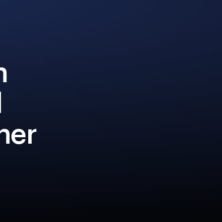
n
l
iner