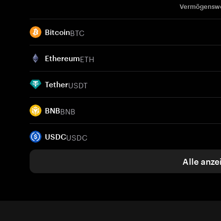
Vermögensw
BTC
Bitcoin
ETH
Ethereum
USDT
Tether
BNB
BNB
USDC
USDC
Alle anze