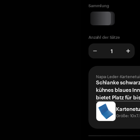
Sammlung
Anzahl der Sätze
Napa-Leder-Kartenetui
Schlanke schwarz
kühnes blaues Inn
bietet Platz für bi
Kartenetu
Größe: 10x7