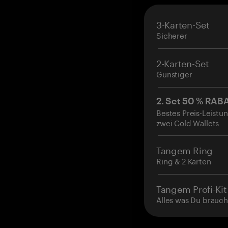
3-Karten-Set
Sicherer
2-Karten-Set
Günstiger
2. Set 50 % RAB
Bestes Preis-Leistun
zwei Cold Wallets
Tangem Ring
Ring & 2 Karten
Tangem Profi-Kit
Alles was Du brauch