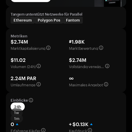
Tangem unterstützt Netzwerke für Parallel
Ethereum
Polygon Pos
Fantom
Metriken
$2.74M
#1.98K
Marktkapitalisierung
Marktbewertung
$11.02
$2.74M
Volumen (24h)
Vollständig verwässerte Bewertung
2.24M PAR
∞
Umlaufmenge
Maximales Angebot
Einblicke
24h
1w
1m
0
+ $0.13K
Erfahrene Käufer
Kaufdruck