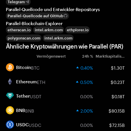
Telegram
Parallel-Quellcode und Entwickler-Repositorys
Parallel-Quellcode auf GitHub
Parallel-Blockchain-Explorer
etherscan.io
intel.arkm.com
ethplorer.io
polygonscan.com
intel.arkm.com
Ähnliche Kryptowährungen wie Parallel (PAR)
Vermögenswert
24h %
Marktkapitalisierung
BTC
0.40%
$1.30T
Bitcoin
ETH
0.50%
$0.23T
Ethereum
USDT
0.00%
$0.18T
Tether
BNB
2.00%
$80.15B
BNB
USDC
0.00%
$72.15B
USDC