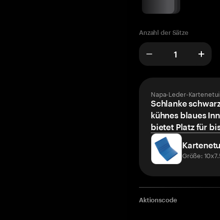
Anzahl der Sätze
Napa-Leder-Kartenetui
Schlanke schwarz
kühnes blaues Inn
bietet Platz für bi
Kartenetu
Größe: 10x7
Aktionscode