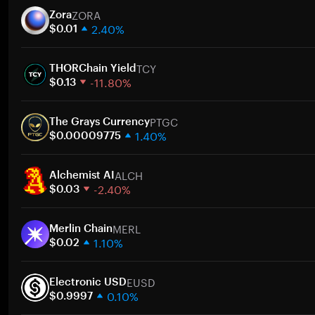
ZORA
Zora
2.40%
$0.01
1 Woche
TCY
30 Tage
THORChain Yield
-11.80%
Marktkapitalisierung
$0.13
1 Woche
Zum
PTGC
30 Tage
The Grays Currency
1.40%
Marktkapitalisierung
$0.00009775
1 Woche
Zum
ALCH
30 Tage
Alchemist AI
-2.40%
Marktkapitalisierung
$0.03
1 Woche
Zum
MERL
30 Tage
Merlin Chain
1.10%
Marktkapitalisierung
$0.02
1 Woche
Zum
EUSD
30 Tage
Electronic USD
0.10%
Marktkapitalisierung
$0.9997