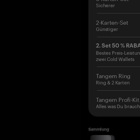
Sicherer
2-Karten-Set
Günstiger
2. Set 50 % RAB
Bestes Preis-Leistun
zwei Cold Wallets
Tangem Ring
Ring & 2 Karten
Tangem Profi-Kit
Alles was Du brauch
Sammlung