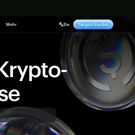
pen
Mehr
De
Tangem kaufen
Krypto-
ise