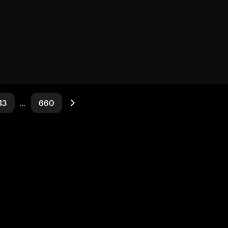
43
…
660