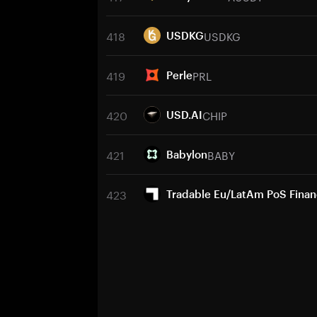
418
USDKG
USDKG
419
PRL
Perle
420
CHIP
USD.AI
421
BABY
Babylon
423
Tradable Eu/LatAm PoS Fina