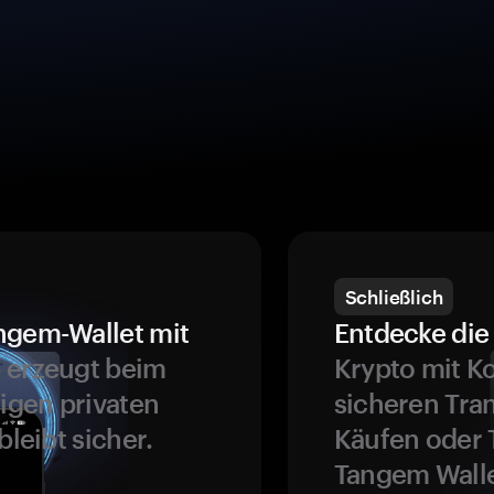
Schließlich
ngem-Wallet mit
Entdecke die 
 erzeugt beim
Krypto mit K
ligen privaten
sicheren Tra
bleibt sicher.
Käufen oder 
Tangem Walle