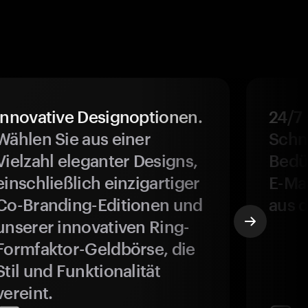
Innovative Designoptionen.
24/7
Wählen Sie aus einer
Schne
Vielzahl eleganter Designs,
Bedür
einschließlich einzigartiger
E-Ma
Co-Branding-Editionen und
aus d
unserer innovativen Ring-
Formfaktor-Geldbörse, die
Stil und Funktionalität
vereint.