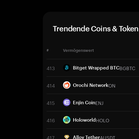
Trendende Coins & Token
#
Vermögenswert
413
BGBTC
Bitget Wrapped BTC
414
ON
Orochi Network
415
ENJ
Enjin Coin
416
HOLO
Holoworld
417
AUSDT
Alloy Tether