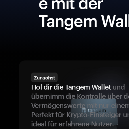
e mit der
Tangem Wall
Zunächst
Hol dir die Tangem Wallet
und
übernimm die Kontrolle über d
Vermögenswerte mit nur einem
Perfekt für Krypto-Einsteiger 
ideal für erfahrene Nutzer.