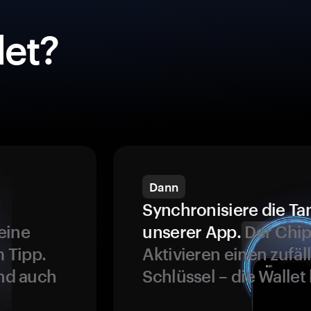
et?
Dann
Synchronisiere die Ta
eine
unserer App.
Der Chip
 Tipp.
Aktivieren einen zufäl
und auch
Schlüssel – die Wallet 