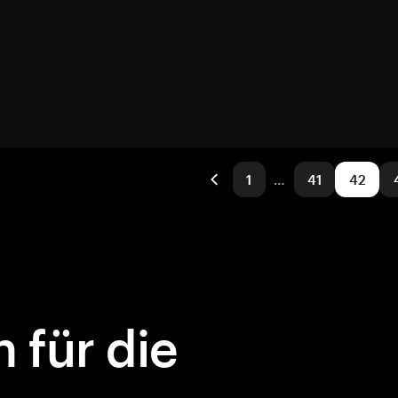
1
…
41
42
 für die