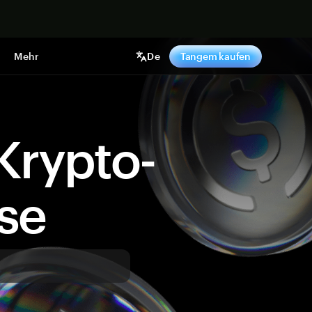
pen
Mehr
De
Tangem kaufen
Krypto-
ise