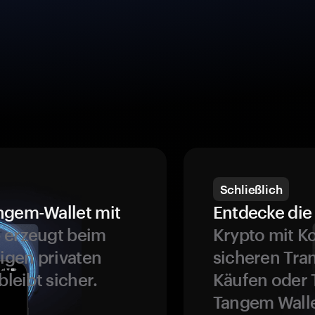
Schließlich
ngem-Wallet mit
Entdecke die 
 erzeugt beim
Krypto mit K
ligen privaten
sicheren Tra
bleibt sicher.
Käufen oder 
Tangem Walle