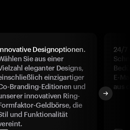
Innovative Designoptionen.
24/7
Wählen Sie aus einer
Schne
Vielzahl eleganter Designs,
Bedür
einschließlich einzigartiger
E-Ma
Co-Branding-Editionen und
aus d
unserer innovativen Ring-
Formfaktor-Geldbörse, die
Stil und Funktionalität
vereint.