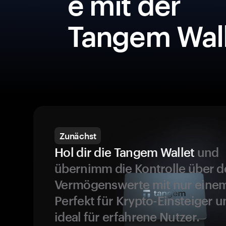
e mit der
Tangem Wall
Zunächst
Hol dir die Tangem Wallet
und
übernimm die Kontrolle über d
Vermögenswerte mit nur einem
Perfekt für Krypto-Einsteiger 
ideal für erfahrene Nutzer.