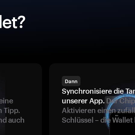
et?
Dann
Synchronisiere die Ta
eine
unserer App.
Der Chip
 Tipp.
Aktivieren einen zufäl
und auch
Schlüssel – die Wallet 