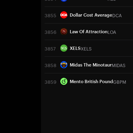
3855
DCA
Dollar Cost Average
3856
LOA
Law Of Attraction
3857
XELS
XELS
3858
MIDAS
Midas The Minotaur
3859
GBPM
Mento British Pound