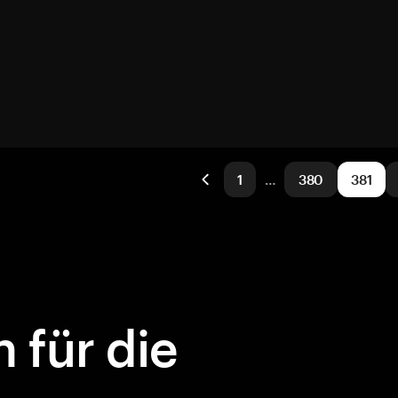
1
…
380
381
 für die