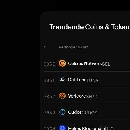
Trendende Coins & Token
#
Vermögenswert
3850
CEL
Celsius Network
3851
TUNA
DefiTuna
3852
SN70
Vericore
3853
CUDOS
Cudos
3854
HLS
Helios Blockchain