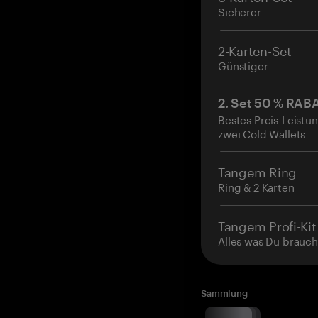
Sicherer
2-Karten-Set
Günstiger
2. Set 50 % RAB
Bestes Preis-Leistun
zwei Cold Wallets
Tangem Ring
Ring & 2 Karten
Tangem Profi-Kit
Alles was Du brauch
Sammlung