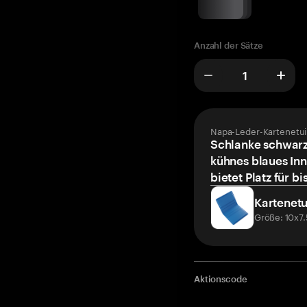
Anzahl der Sätze
Napa-Leder-Kartenetui
Schlanke schwarz
kühnes blaues Inn
bietet Platz für bi
Kartenetu
Größe: 10x7
Aktionscode