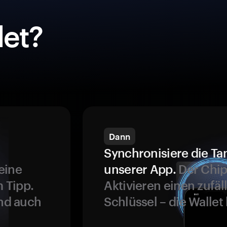
et?
Dann
Synchronisiere die Ta
eine
unserer App.
Der Chip
 Tipp.
Aktivieren einen zufäl
und auch
Schlüssel – die Wallet 