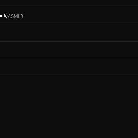
ASMLB
ock)