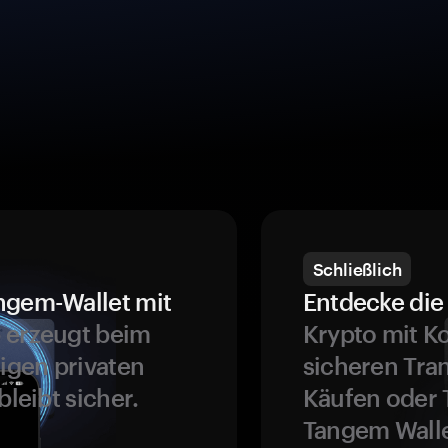
Schließlich
ngem-Wallet mit
Entdecke die 
 erzeugt beim
Krypto mit K
ligen privaten
sicheren Tra
bleibt sicher.
Käufen oder 
Tangem Walle