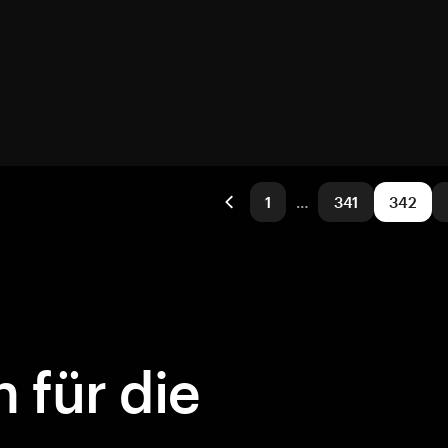
1
…
341
342
 für die