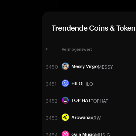
Trendende Coins & Token
#
Vermögenswert
3450
MESSY
Messy Virgo
3451
HILO
HILO
3452
TOPHAT
TOP HAT
3453
ARW
Arowana
3454
MUSIC
Gala Music