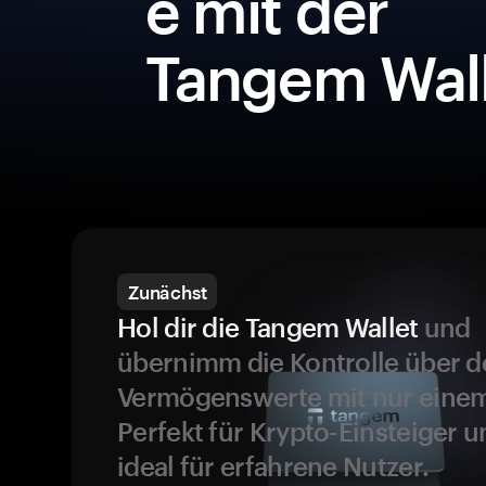
e mit der
Tangem Wall
Zunächst
Hol dir die Tangem Wallet
und
übernimm die Kontrolle über d
Vermögenswerte mit nur einem
Perfekt für Krypto-Einsteiger 
ideal für erfahrene Nutzer.