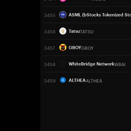
3455
ASML (bStocks Tokenized St
3456
TATSU
Tatsu
3457
GBOY
GBOY
3458
WBAI
WhiteBridge Network
3459
ALTHEA
ALTHEA