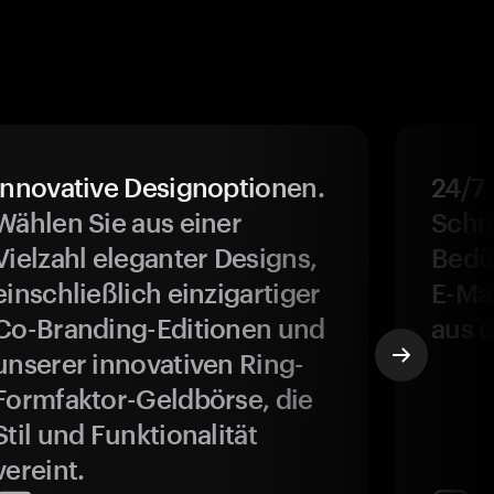
Innovative Designoptionen.
24/7
Wählen Sie aus einer
Schne
Vielzahl eleganter Designs,
Bedür
einschließlich einzigartiger
E-Ma
Co-Branding-Editionen und
aus d
unserer innovativen Ring-
Formfaktor-Geldbörse, die
Stil und Funktionalität
vereint.