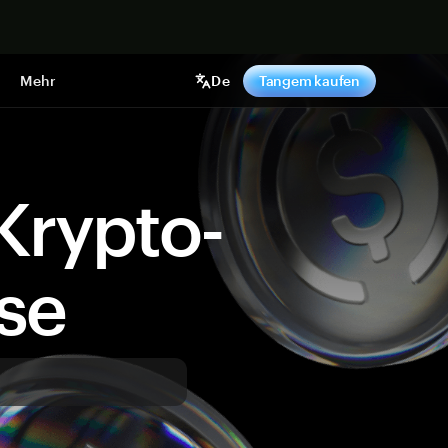
pen
Mehr
De
Tangem kaufen
Krypto-
ise