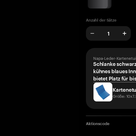
Anzahl der Sätze
Napa-Leder-Kartenetui
Schlanke schwarz
kühnes blaues Inn
bietet Platz für bi
Kartenetu
Größe: 10x7
Aktionscode