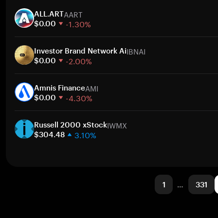
1 Woche
Zum
AART
30 Tage
ALL.ART
-1.30%
Marktkapitalisierung
$0.00
1 Woche
Zum
IBNAI
30 Tage
Investor Brand Network Ai
-2.00%
Marktkapitalisierung
$0.00
1 Woche
Zum
AMI
30 Tage
Amnis Finance
-4.30%
Marktkapitalisierung
$0.00
1 Woche
Zum
IWMX
30 Tage
Russell 2000 xStock
3.10%
Marktkapitalisierung
$304.48
1 Woche
Zum
30 Tage
Marktkapitalisierung
1
…
331
Zum