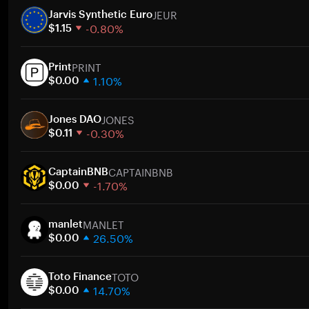
JEUR
Jarvis Synthetic Euro
-0.80%
$1.15
1 Woche
PRINT
30 Tage
Print
1.10%
Marktkapitalisierung
$0.00
1 Woche
Zum
JONES
30 Tage
Jones DAO
-0.30%
Marktkapitalisierung
$0.11
1 Woche
Zum
CAPTAINBNB
30 Tage
CaptainBNB
-1.70%
Marktkapitalisierung
$0.00
1 Woche
Zum
MANLET
30 Tage
manlet
26.50%
Marktkapitalisierung
$0.00
1 Woche
Zum
TOTO
30 Tage
Toto Finance
14.70%
Marktkapitalisierung
$0.00