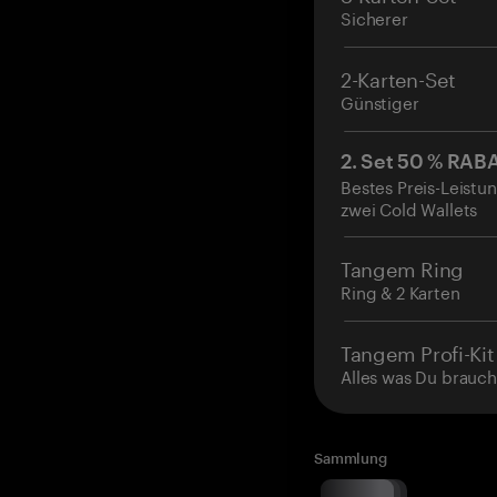
Sicherer
2-Karten-Set
Günstiger
2. Set 50 % RAB
Bestes Preis-Leistun
zwei Cold Wallets
Tangem Ring
Ring & 2 Karten
Tangem Profi-Kit
Alles was Du brauch
Sammlung