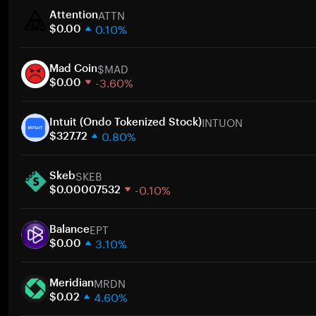
ATTN
Attention
0.10%
$0.00
1 Woche
$MAD
30 Tage
Mad Coin
-3.60%
Marktkapitalisierung
$0.00
1 Woche
Zum
INTUON
30 Tage
Intuit (Ondo Tokenized Stock)
0.80%
Marktkapitalisierung
$327.72
1 Woche
Zum
SKEB
30 Tage
Skeb
-0.10%
Marktkapitalisierung
$0.00007532
1 Woche
Zum
EPT
30 Tage
Balance
3.10%
Marktkapitalisierung
$0.00
1 Woche
Zum
MRDN
30 Tage
Meridian
4.60%
Marktkapitalisierung
$0.02