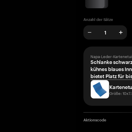
Anzahl der Sätze
Napa-Leder-Kartenetui
Schlanke schwarz
kühnes blaues Inn
bietet Platz für bi
Kartenetu
Größe: 10x7
Aktionscode