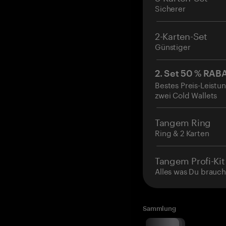
Sicherer
2-Karten-Set
Günstiger
2. Set 50 % RAB
Bestes Preis-Leistun
zwei Cold Wallets
Tangem Ring
Ring & 2 Karten
Tangem Profi-Kit
Alles was Du brauch
Sammlung