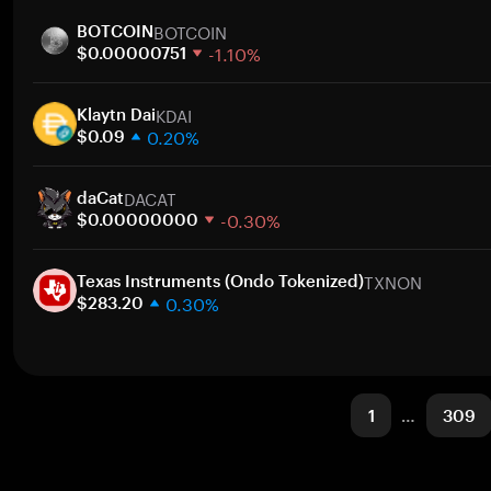
1 Woche
Zum
BOTCOIN
30 Tage
BOTCOIN
-1.10%
Marktkapitalisierung
$0.00000751
1 Woche
Zum
KDAI
30 Tage
Klaytn Dai
0.20%
Marktkapitalisierung
$0.09
1 Woche
Zum
DACAT
30 Tage
daCat
-0.30%
Marktkapitalisierung
$0.00000000
1 Woche
Zum
TXNON
30 Tage
Texas Instruments (Ondo Tokenized)
0.30%
Marktkapitalisierung
$283.20
1 Woche
Zum
30 Tage
Marktkapitalisierung
1
…
309
Zum