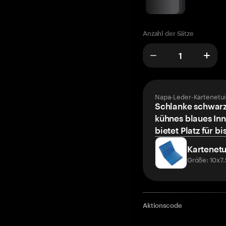
Anzahl der Sätze
Napa-Leder-Kartenetui
Schlanke schwarz
kühnes blaues Inn
bietet Platz für bi
Kartenetu
Größe: 10x7
Aktionscode