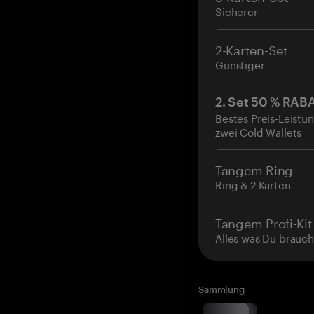
Sicherer
2-Karten-Set
Günstiger
2. Set 50 % RAB
Bestes Preis-Leistun
zwei Cold Wallets
Tangem Ring
Ring & 2 Karten
Tangem Profi-Kit
Alles was Du brauch
Sammlung