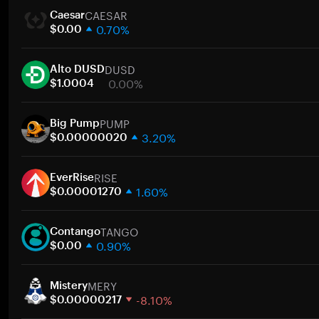
CAESAR
Caesar
0.70%
$0.00
1 Woche
DUSD
30 Tage
Alto DUSD
0.00%
Marktkapitalisierung
$1.0004
1 Woche
Zum
PUMP
30 Tage
Big Pump
3.20%
Marktkapitalisierung
$0.00000020
1 Woche
Zum
RISE
30 Tage
EverRise
1.60%
Marktkapitalisierung
$0.00001270
1 Woche
Zum
TANGO
30 Tage
Contango
0.90%
Marktkapitalisierung
$0.00
1 Woche
Zum
MERY
30 Tage
Mistery
-8.10%
Marktkapitalisierung
$0.00000217