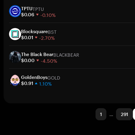
1 Woche
Zum
TPTU
30 Tage
TPTU
-0.10%
Marktkapitalisierung
$0.06
1 Woche
Zum
BST
30 Tage
Blocksquare
-2.70%
Marktkapitalisierung
$0.01
1 Woche
Zum
BLACKBEAR
30 Tage
The Black Bear
-4.50%
Marktkapitalisierung
$0.00
1 Woche
Zum
GOLD
30 Tage
GoldenBoys
1.10%
Marktkapitalisierung
$0.91
1 Woche
Zum
30 Tage
Marktkapitalisierung
1
…
291
Zum