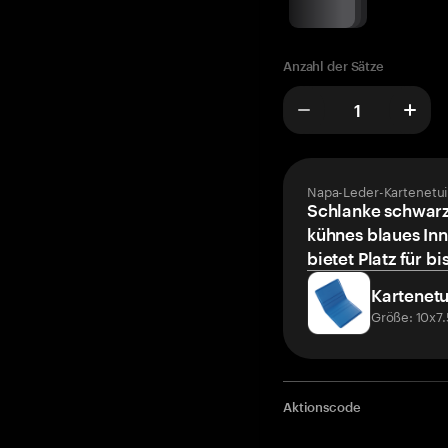
Anzahl der Sätze
Napa-Leder-Kartenetui
Schlanke schwarz
kühnes blaues Inn
bietet Platz für bi
Kartenetu
Größe: 10x7
Aktionscode