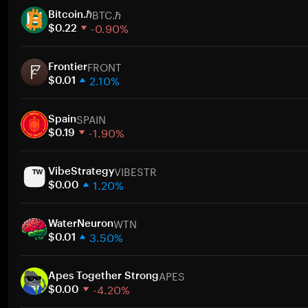
BTC.ℏ
Bitcoin.ℏ
-0.90%
$0.22
1 Woche
FRONT
30 Tage
Frontier
2.10%
Marktkapitalisierung
$0.01
1 Woche
Zum
SPAIN
30 Tage
Spain
-1.90%
Marktkapitalisierung
$0.19
1 Woche
Zum
VIBESTR
30 Tage
VibeStrategy
1.20%
Marktkapitalisierung
$0.00
1 Woche
Zum
WTN
30 Tage
WaterNeuron
3.50%
Marktkapitalisierung
$0.01
1 Woche
Zum
APES
30 Tage
Apes Together Strong
-4.20%
Marktkapitalisierung
$0.00