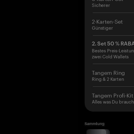
Sicherer
2-Karten-Set
Günstiger
2. Set 50 % RAB
Bestes Preis-Leistun
zwei Cold Wallets
Tangem Ring
Ring & 2 Karten
Tangem Profi-Kit
Alles was Du brauch
Sammlung