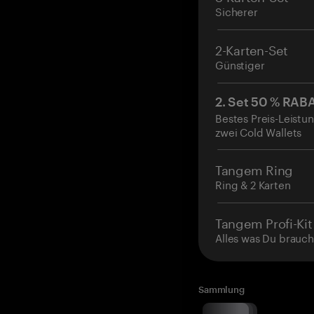
Sicherer
2-Karten-Set
Günstiger
2. Set 50 % RAB
Bestes Preis-Leistun
zwei Cold Wallets
Tangem Ring
Ring & 2 Karten
Tangem Profi-Kit
Alles was Du brauch
Sammlung