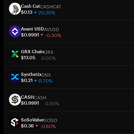
CASHCAT
Cash Cat
20.20%
$0.13
1 Woche
AVUSD
30 Tage
Avant USD
-0.30%
Marktkapitalisierung
$0.9991
1 Woche
Zum
GRX
30 Tage
GRX Chain
0.00%
Marktkapitalisierung
$13.05
1 Woche
Zum
SNX
30 Tage
Synthetix
0.70%
Marktkapitalisierung
$0.21
1 Woche
Zum
CASH
30 Tage
CASH
0.00%
Marktkapitalisierung
$0.9991
1 Woche
Zum
SOSO
30 Tage
SoSoValue
-0.60%
Marktkapitalisierung
$0.36