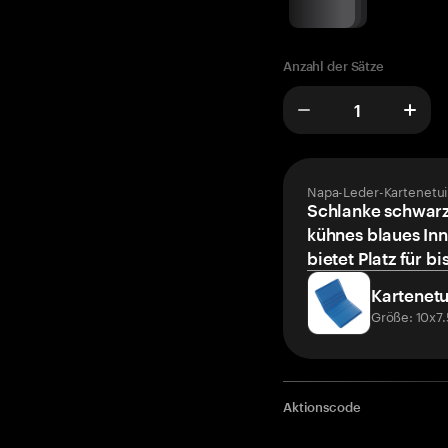
Anzahl der Sätze
Napa-Leder-Kartenetui
Schlanke schwarz
kühnes blaues Inn
bietet Platz für bi
Kartenetu
Größe: 10x7
Aktionscode