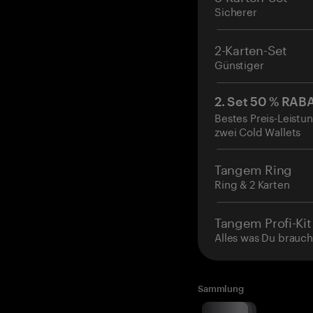
Sicherer
2-Karten-Set
Günstiger
2. Set 50 % RAB
Bestes Preis-Leistun
zwei Cold Wallets
Tangem Ring
Ring & 2 Karten
Tangem Profi-Kit
Alles was Du brauch
Sammlung