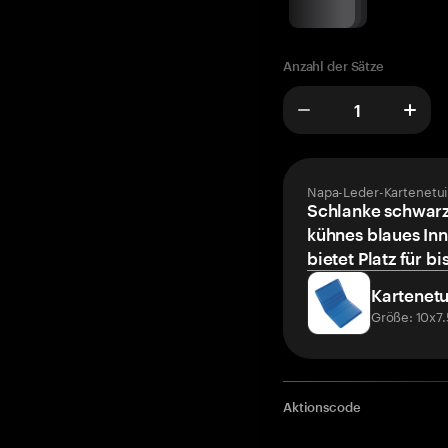
Anzahl der Sätze
Napa-Leder-Kartenetui
Schlanke schwarz
kühnes blaues Inn
bietet Platz für bi
Kartenetu
Größe: 10x7
Aktionscode