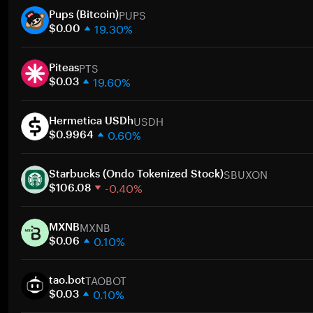
PUPS
Pups (Bitcoin)
19.30%
$0.00
1 Woche
PTS
30 Tage
Piteas
19.60%
Marktkapitalisierung
$0.03
1 Woche
Zum
USDH
30 Tage
Hermetica USDh
0.60%
Marktkapitalisierung
$0.9964
1 Woche
Zum
SBUXON
30 Tage
Starbucks (Ondo Tokenized Stock)
-0.40%
Marktkapitalisierung
$106.08
1 Woche
Zum
MXNB
30 Tage
MXNB
0.10%
Marktkapitalisierung
$0.06
1 Woche
Zum
TAOBOT
30 Tage
tao.bot
0.10%
Marktkapitalisierung
$0.03