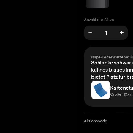
Anzahl der Sätze
Napa-Leder-Kartenetui
Schlanke schwarz
kühnes blaues Inn
bietet Platz für bi
Kartenetu
Größe: 10x7
Aktionscode