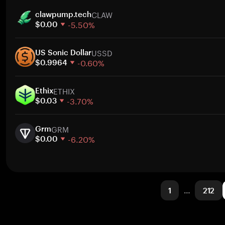
1 Woche
Zum
CLAW
30 Tage
clawpump.tech
-5.50%
Marktkapitalisierung
$0.00
1 Woche
Zum
USSD
30 Tage
US Sonic Dollar
-0.60%
Marktkapitalisierung
$0.9964
1 Woche
Zum
ETHIX
30 Tage
Ethix
-3.70%
Marktkapitalisierung
$0.03
1 Woche
Zum
GRM
30 Tage
Grm
-6.20%
Marktkapitalisierung
$0.00
1 Woche
Zum
30 Tage
Marktkapitalisierung
1
…
212
Zum