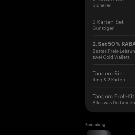
Sicherer
2-Karten-Set
Günstiger
2. Set 50 % RAB
Bestes Preis-Leistun
zwei Cold Wallets
Tangem Ring
Ring & 2 Karten
Tangem Profi-Kit
Alles was Du brauch
Sammlung