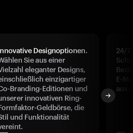
Innovative Designoptionen.
24/7
Wählen Sie aus einer
Schne
Vielzahl eleganter Designs,
Bedür
einschließlich einzigartiger
E-Ma
Co-Branding-Editionen und
aus d
unserer innovativen Ring-
Formfaktor-Geldbörse, die
Stil und Funktionalität
vereint.