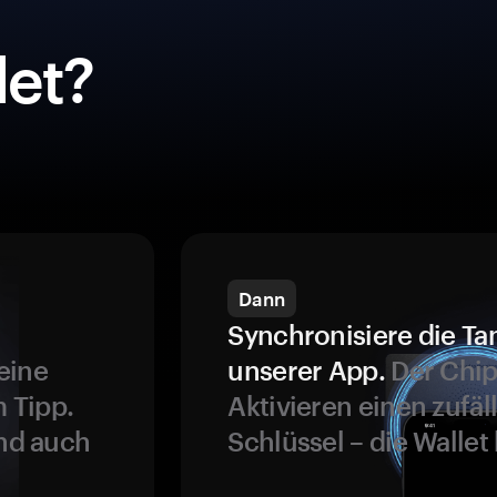
et?
Dann
Synchronisiere die Ta
eine
unserer App.
Der Chip
 Tipp.
Aktivieren einen zufäl
und auch
Schlüssel – die Wallet 