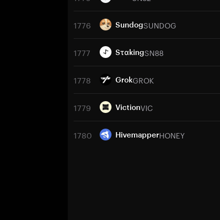
1776
SUNDOG
Sundog
1777
SN88
Sταking
1778
GROK
Grok
1779
VIC
Viction
1780
HONEY
Hivemapper