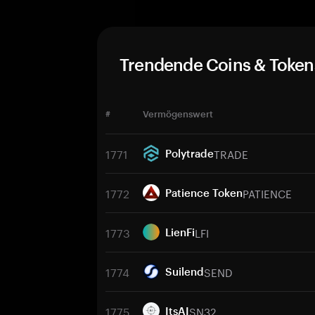
Trendende Coins & Token
#
Vermögenswert
1771
TRADE
Polytrade
1772
PATIENCE
Patience Token
1773
LFI
LienFi
1774
SEND
Suilend
1775
SN32
ItsAI