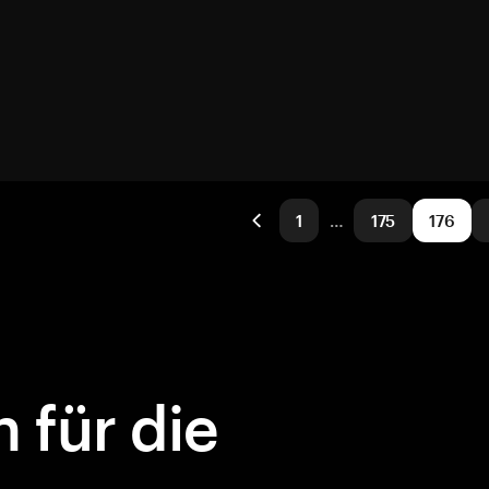
1
…
175
176
 für die