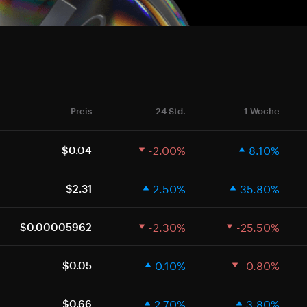
Preis
24 Std.
1 Woche
-2.00%
8.10%
$0.04
2.50%
35.80%
$2.31
-2.30%
-25.50%
$0.00005962
0.10%
-0.80%
$0.05
2.70%
3.80%
$0.66