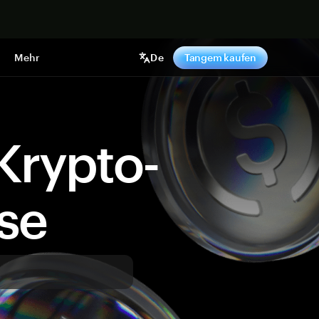
pen
Mehr
De
Tangem kaufen
Krypto-
ise