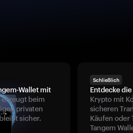
Schließlich
ngem-Wallet mit
Entdecke die 
 erzeugt beim
Krypto mit K
ligen privaten
sicheren Tra
bleibt sicher.
Käufen oder 
Tangem Walle