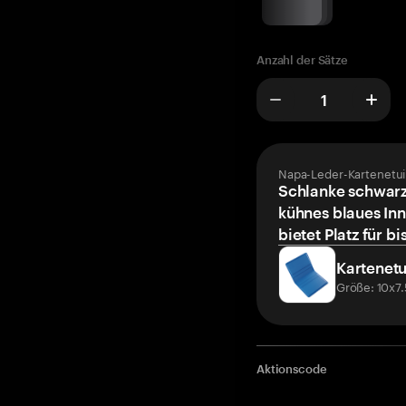
Anzahl der Sätze
Napa-Leder-Kartenetui
Schlanke schwarz
kühnes blaues Inn
bietet Platz für bi
Kartenetu
Größe: 10x7
Aktionscode