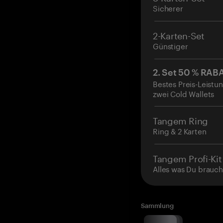
Sicherer
2-Karten-Set
Günstiger
2. Set 50 % RAB
Bestes Preis-Leistun
zwei Cold Wallets
Tangem Ring
Ring & 2 Karten
Tangem Profi-Kit
Alles was Du brauch
Sammlung