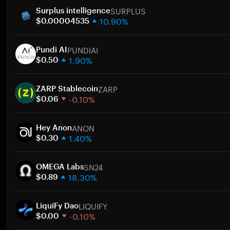
SURPLUS
Surplus intelligence
10.90%
$0.00004535
1 Woche
PUNDIAI
30 Tage
Pundi AI
1.90%
Marktkapitalisierung
$0.50
1 Woche
Zum
ZARP
30 Tage
ZARP Stablecoin
-0.10%
Marktkapitalisierung
$0.06
1 Woche
Zum
ANON
30 Tage
Hey Anon
1.40%
Marktkapitalisierung
$0.30
1 Woche
Zum
SN24
30 Tage
OMEGA Labs
18.30%
Marktkapitalisierung
$0.89
1 Woche
Zum
LIQUIFY
30 Tage
LiquiFy Dao
-0.10%
Marktkapitalisierung
$0.00