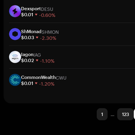
1 Woche
Zum
DESU
30 Tage
Dexsport
-0.60%
Marktkapitalisierung
$0.01
1 Woche
Zum
SHMON
30 Tage
ShMonad
-2.30%
Marktkapitalisierung
$0.03
1 Woche
Zum
IAG
30 Tage
Iagon
-1.10%
Marktkapitalisierung
$0.02
1 Woche
Zum
CWU
30 Tage
CommonWealth
-1.20%
Marktkapitalisierung
$0.01
1 Woche
Zum
30 Tage
Marktkapitalisierung
1
…
123
Zum