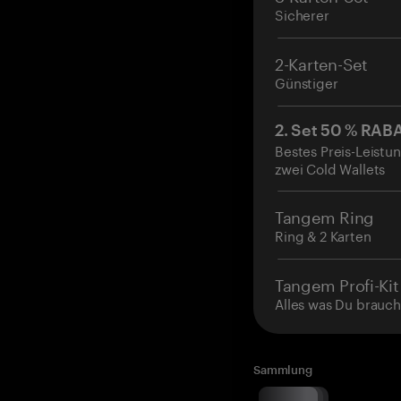
Sicherer
2-Karten-Set
Günstiger
2. Set 50 % RAB
Bestes Preis-Leistun
zwei Cold Wallets
Tangem Ring
Ring & 2 Karten
Tangem Profi-Kit
Alles was Du brauch
Sammlung