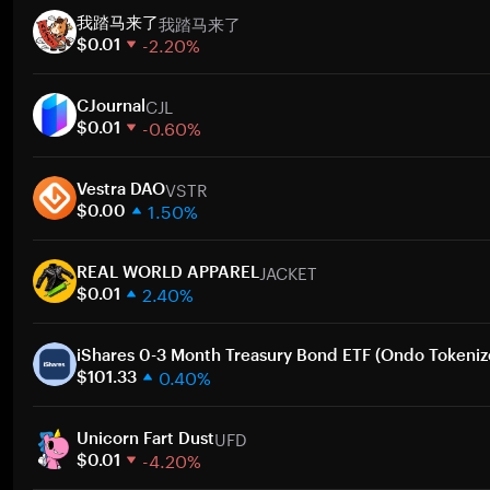
我踏马来了
我踏马来了
-2.20%
$0.01
1 Woche
CJL
30 Tage
CJournal
-0.60%
Marktkapitalisierung
$0.01
1 Woche
Zum
VSTR
30 Tage
Vestra DAO
1.50%
Marktkapitalisierung
$0.00
1 Woche
Zum
JACKET
30 Tage
REAL WORLD APPAREL
2.40%
Marktkapitalisierung
$0.01
1 Woche
Zum
30 Tage
iShares 0-3 Month Treasury Bond ETF (Ondo Tokeniz
0.40%
Marktkapitalisierung
$101.33
1 Woche
Zum
UFD
30 Tage
Unicorn Fart Dust
-4.20%
Marktkapitalisierung
$0.01