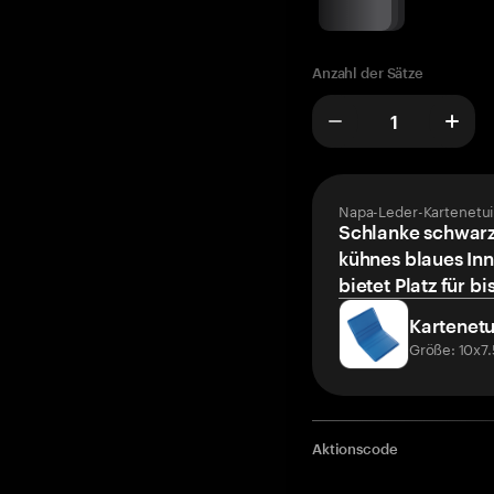
Anzahl der Sätze
Napa-Leder-Kartenetui
Schlanke schwarz
kühnes blaues Inn
bietet Platz für bi
Kartenetu
Größe: 10x7
Aktionscode