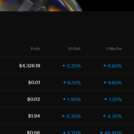
Preis
24 Std.
1 Woche
0.20%
6.60%
$4,326.18
6.10%
9.60%
$0.01
1.90%
7.20%
$0.02
6.30%
4.30%
$1.94
9.70%
46.80%
$0.06