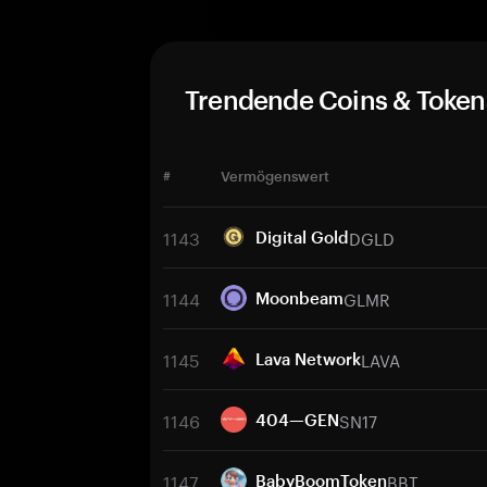
Trendende Coins & Token
#
Vermögenswert
1143
DGLD
Digital Gold
1144
GLMR
Moonbeam
1145
LAVA
Lava Network
1146
SN17
404—GEN
1147
BBT
BabyBoomToken