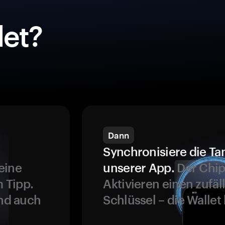
et?
Dann
Synchronisiere die Ta
eine
unserer App.
Der Chip
 Tipp.
Aktivieren einen zufäl
und auch
Schlüssel – die Wallet 