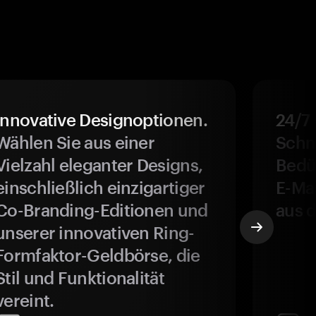
Innovative Designoptionen.
24/7
Wählen Sie aus einer
Schne
Vielzahl eleganter Designs,
Bedür
einschließlich einzigartiger
E-Ma
Co-Branding-Editionen und
aus d
unserer innovativen Ring-
Formfaktor-Geldbörse, die
Stil und Funktionalität
vereint.