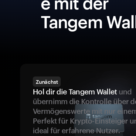
e mit der
Tangem Wall
Zunächst
Hol dir die Tangem Wallet
und
übernimm die Kontrolle über d
Vermögenswerte mit nur einem
Perfekt für Krypto-Einsteiger 
ideal für erfahrene Nutzer.