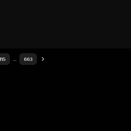
115
…
663