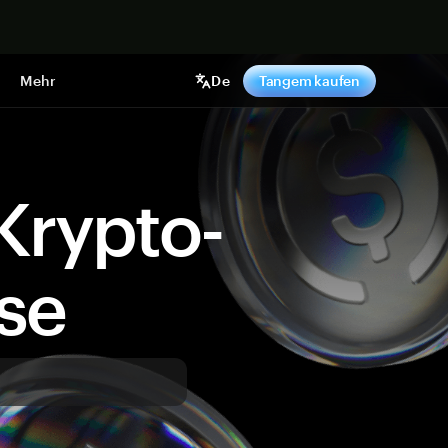
pen
Mehr
De
Tangem kaufen
Krypto-
ise