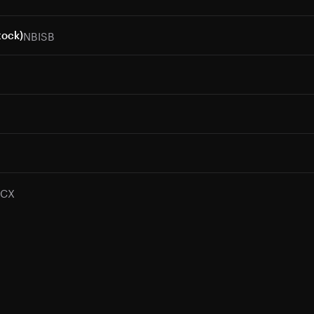
NBISB
tock)
PCX