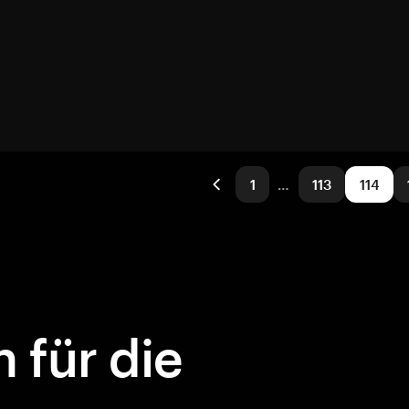
1
…
113
114
 für die