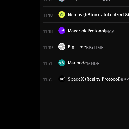
1148
Nebius (bStocks Tokenized S
1148
MAV
Maverick Protocol
1149
BIGTIME
Big Time
1151
MNDE
Marinade
1152
RS
SpaceX (Reality Protocol)