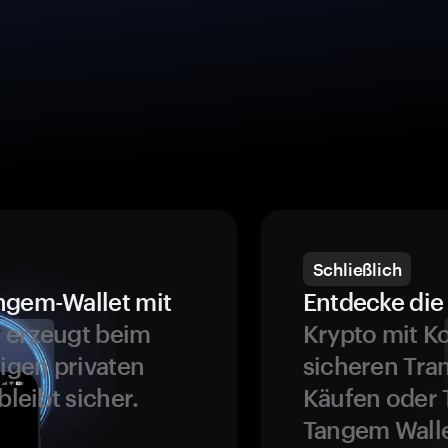
Schließlich
ngem-Wallet mit
Entdecke die 
 erzeugt beim
Krypto mit K
ligen privaten
sicheren Tra
bleibt sicher.
Käufen oder 
Tangem Walle