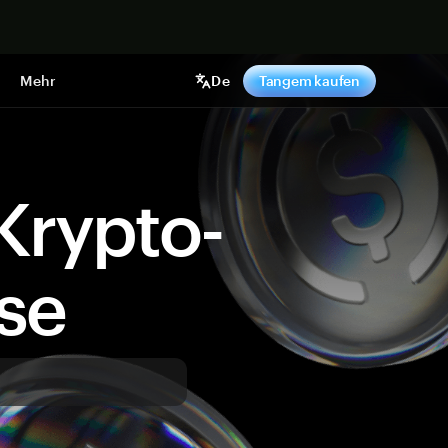
pen
Mehr
De
Tangem kaufen
Krypto-
ise