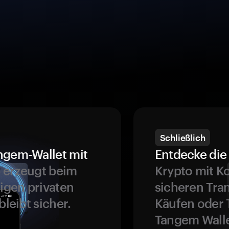
Schließlich
ngem-Wallet mit
Entdecke die 
 erzeugt beim
Krypto mit K
ligen privaten
sicheren Tra
bleibt sicher.
Käufen oder 
Tangem Walle