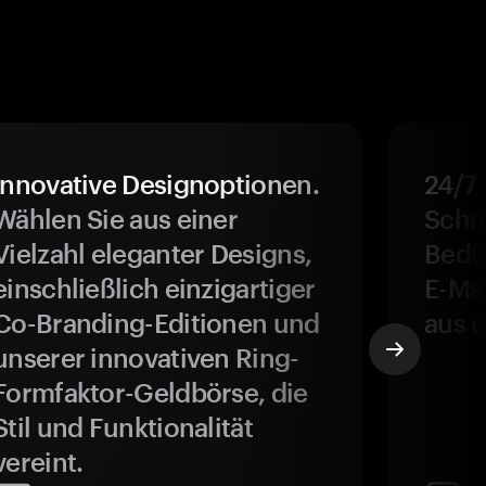
Innovative Designoptionen.
24/7
Wählen Sie aus einer
Schne
Vielzahl eleganter Designs,
Bedür
einschließlich einzigartiger
E-Ma
Co-Branding-Editionen und
aus d
unserer innovativen Ring-
Formfaktor-Geldbörse, die
Stil und Funktionalität
vereint.