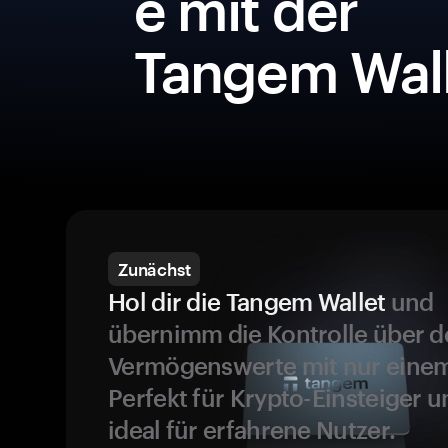
e mit der
Tangem Wall
Zunächst
Hol dir die Tangem Wallet
und
übernimm die Kontrolle über d
Vermögenswerte mit nur einem
Perfekt für Krypto-Einsteiger 
ideal für erfahrene Nutzer.