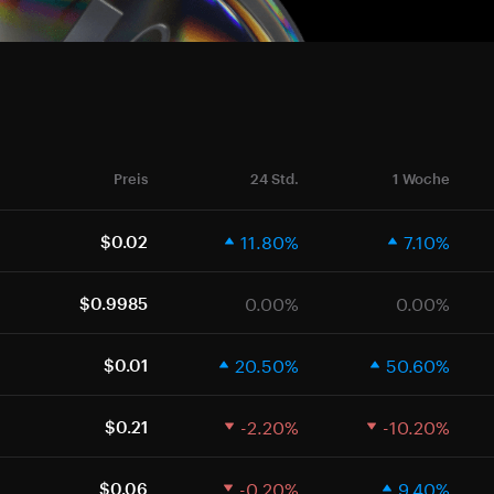
Preis
24 Std.
1 Woche
11.80%
7.10%
$0.02
0.00%
0.00%
$0.9985
20.50%
50.60%
$0.01
-2.20%
-10.20%
$0.21
-0.20%
9.40%
$0.06