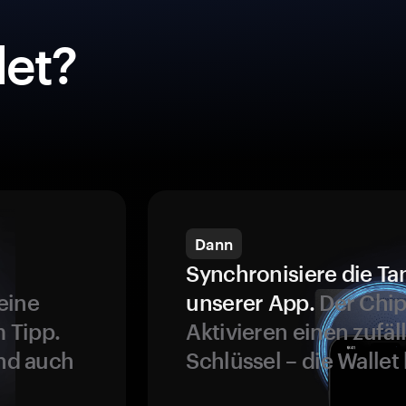
et?
Dann
Synchronisiere die Ta
eine
unserer App.
Der Chip
 Tipp.
Aktivieren einen zufäl
und auch
Schlüssel – die Wallet 