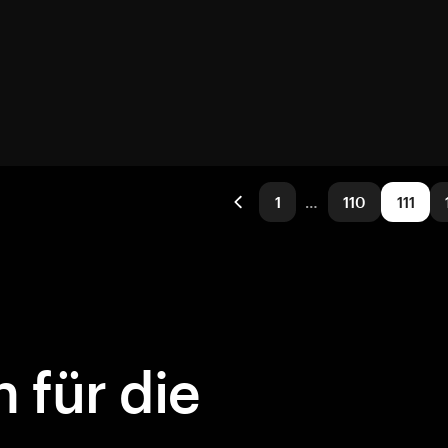
1
…
110
111
 für die