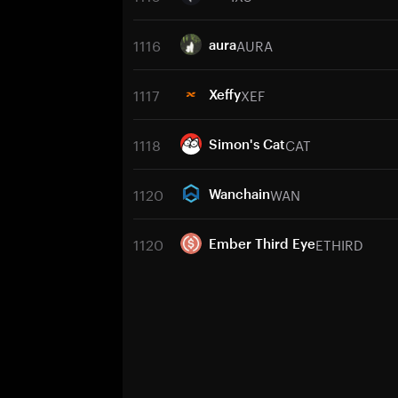
1116
AURA
aura
1117
XEF
Xeffy
1118
CAT
Simon's Cat
1120
WAN
Wanchain
1120
ETHIRD
Ember Third Eye