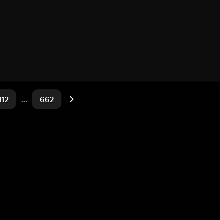
112
…
662