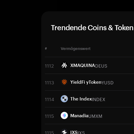
Trendende Coins & Token
#
Vermögenswert
1112
DEUS
XMAQUINA
1113
YUSD
YieldFi yToken
1114
INDEX
The Index
1115
UMXM
Manadia
1115
IXS
IXS