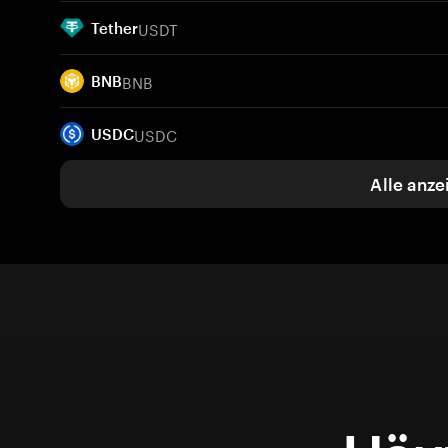
USDT
Tether
BNB
BNB
USDC
USDC
Alle anze