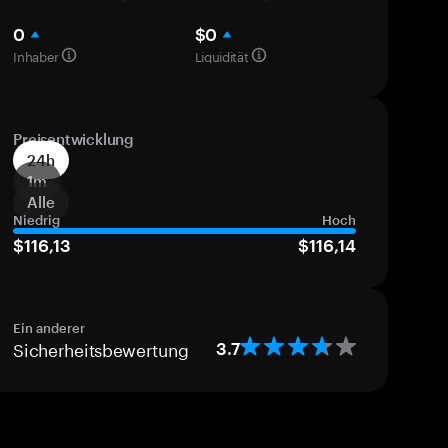
0
$0
Inhaber
Liquidität
Preisentwicklung
24h
1m
Alle
Niedrig
Hoch
$116,13
$116,14
Ein anderer
Sicherheitsbewertung
3.7