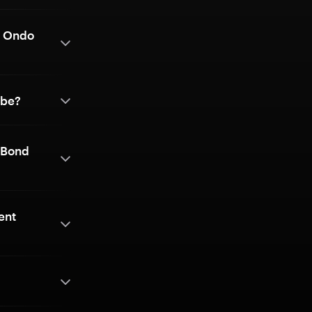
g Ondo
lbe?
 Bond
ent