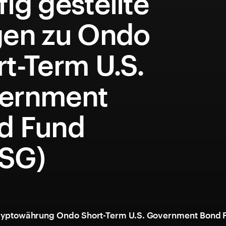
ig gestellte
gen zu Ondo
t-Term U.S.
ernment
d Fund
SG)
Kryptowährung Ondo Short-Term U.S. Government Bond