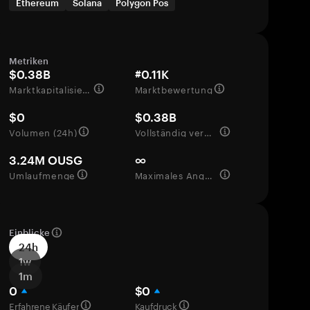
Ethereum
Solana
Polygon Pos
Metriken
$0.38B
#0.11K
Marktkapitalisierung
Marktbewertung
$0
$0.38B
Volumen (24h)
Vollständig verwässerte Bewertung
3.24M OUSG
∞
Umlaufmenge
Maximales Angebot
Einblicke
24h
1w
1m
0
$0
Erfahrene Käufer
Kaufdruck