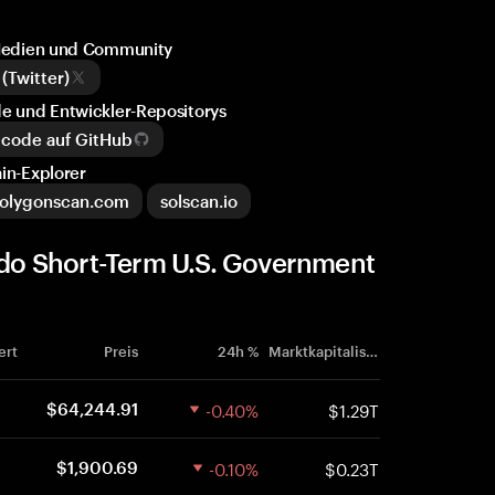
 Medien und Community
(Twitter)
 und Entwickler-Repositorys
code auf GitHub
in-Explorer
olygonscan.com
solscan.io
o Short-Term U.S. Government
ert
Preis
24h %
Marktkapitalisierung
-0.40%
$1.29T
$64,244.91
-0.10%
$0.23T
$1,900.69