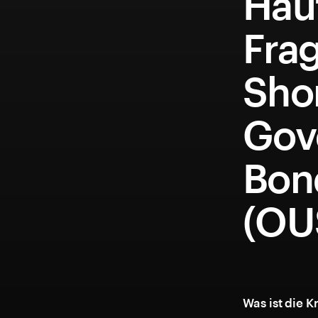
Häuf
Fra
Shor
Gov
Bon
(OU
Was ist die 