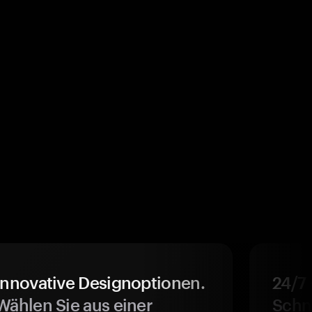
Innovative Designoptionen.
24/7
Wählen Sie aus einer
Schne