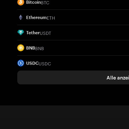
BTC
Bitcoin
ETH
Ethereum
USDT
Tether
BNB
BNB
USDC
USDC
Alle anze