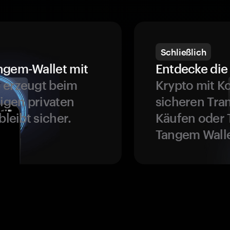
Schließlich
ngem-Wallet mit
Entdecke die 
 erzeugt beim
Krypto mit K
ligen privaten
sicheren Tra
bleibt sicher.
Käufen oder 
Tangem Walle