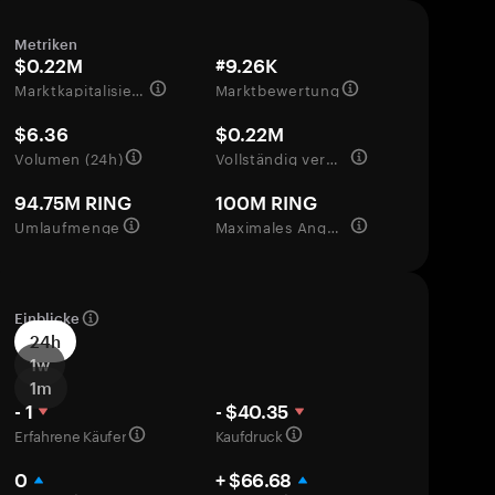
Metriken
$0.22M
#9.26K
Marktkapitalisierung
Marktbewertung
$6.36
$0.22M
Volumen (24h)
Vollständig verwässerte Bewertung
94.75M RING
100M RING
Umlaufmenge
Maximales Angebot
Einblicke
24h
1w
1m
- 1
- $40.35
Erfahrene Käufer
Kaufdruck
0
+ $66.68