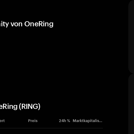
ity von OneRing
eRing (RING)
ert
Preis
24h %
Marktkapitalisierung