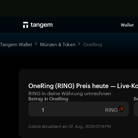
Wallet
Tangem Wallet
Münzen & Token
OneRing
OneRing (RING) Preis heute — Live-K
RING in deine Währung umrechnen
Betrag in OneRing
B
RING
Zuletzt aktualisiert am 07. Aug., 2026 07:19 PM