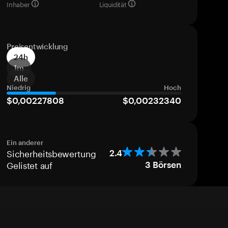
Inhaber
Liquidität
Preisentwicklung
24h
1m
Alle
Niedrig
Hoch
$0,00227808
$0,00232340
Ein anderer
Sicherheitsbewertung
2.4
Gelistet auf
3
Börsen