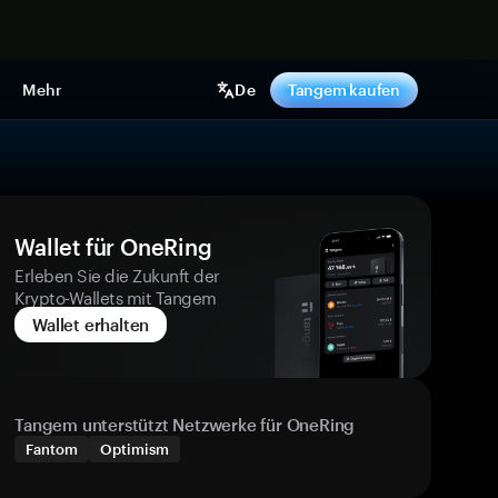
pen
Mehr
De
Tangem kaufen
Wallet für OneRing
Erleben Sie die Zukunft der
Krypto-Wallets mit Tangem
Wallet erhalten
Tangem unterstützt Netzwerke für OneRing
Fantom
Optimism