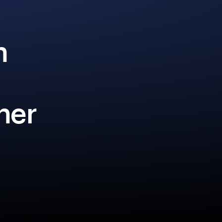
n
iner