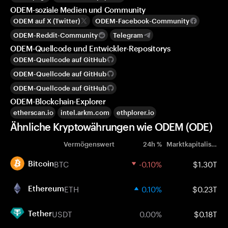
ODEM-soziale Medien und Community
ODEM auf X (Twitter)
ODEM-Facebook-Community
ODEM-Reddit-Community
Telegram
ODEM-Quellcode und Entwickler-Repositorys
ODEM-Quellcode auf GitHub
ODEM-Quellcode auf GitHub
ODEM-Quellcode auf GitHub
ODEM-Blockchain-Explorer
etherscan.io
intel.arkm.com
ethplorer.io
Ähnliche Kryptowährungen wie ODEM (ODE)
Vermögenswert
24h %
Marktkapitalisierung
BTC
-0.10%
$1.30T
Bitcoin
ETH
0.10%
$0.23T
Ethereum
USDT
0.00%
$0.18T
Tether