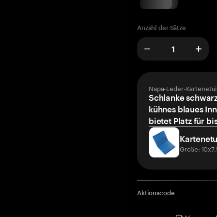
Anzahl der Sätze
Napa-Leder-Kartenetui
Schlanke schwarz
kühnes blaues Inn
bietet Platz für bi
Kartenetu
Größe: 10x7
Aktionscode