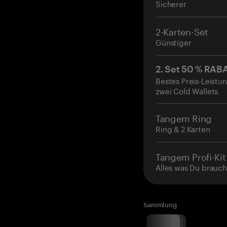
Sicherer
2-Karten-Set
Günstiger
2. Set 50 % RAB
Bestes Preis-Leistun
zwei Cold Wallets
Tangem Ring
Ring & 2 Karten
Tangem Profi-Kit
Alles was Du brauch
Sammlung