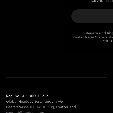
Vorauss. 
Steuern und Abg
Kostenfreier Standardv
$100.
Reg. No CHE-390.112.525
Global Headquarters, Tangem AG
Baarerstrasse 10
,
6300 Zug
,
Switzerland
support@tangem.com